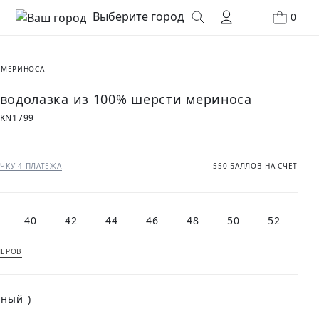
Выберите город
0
 МЕРИНОСА
 водолазка из 100% шерсти мериноса
0KN1799
₽
ЧКУ 4 ПЛАТЕЖА
550 БАЛЛОВ НА СЧЁТ
40
42
44
46
48
50
52
МЕРОВ
(Черный )