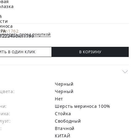
имерить перед покупкой
ИТЬ В ОДИН КЛИК
В КОРЗИНУ
Черный
цвета:
черный
Нет
ни:
шерсть мериноса 100%
ника:
Стойка
луэт:
Свободный
:
Втачной
КИТАЙ