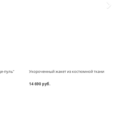
де-пуль"
Укороченный жакет из костюмной ткани
Нежн
прин
14 690 руб.
12 69