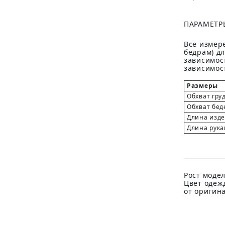
ПАРАМЕТР
Все измере
бедрам) д
зависимост
зависимост
Размеры
Обхват гру
Обхват бед
Длина изд
Длина рука
Рост модел
Цвет одеж
от оригин