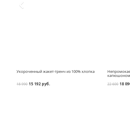
Укороченный жакет-тренч из 100% хлопка
Непромокае
капюшоно
15 192 руб.
18 09
18 990
22 600