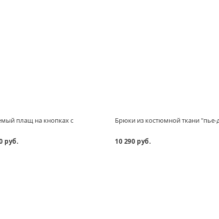
мый плащ на кнопках с
Брюки из костюмной ткани "пье-
м
0 руб.
10 290 руб.