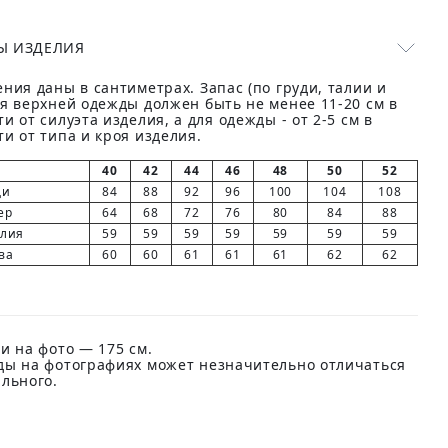
Ы ИЗДЕЛИЯ
ния даны в сантиметрах. Запас (по груди, талии и
ля верхней одежды должен быть не менее 11-20 см в
и от силуэта изделия, а для одежды - от 2-5 см в
и от типа и кроя изделия.
40
42
44
46
48
50
52
ди
84
88
92
96
100
104
108
ер
64
68
72
76
80
84
88
елия
59
59
59
59
59
59
59
ва
60
60
61
61
61
62
62
и на фото — 175 см.
ды на фотографиях может незначительно отличаться
ального.