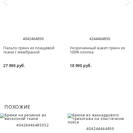
40
42
46
48
50
42
44
46
48
50
Пальто-тренч из плащевой
Укороченный жакет-тренч из
ткани с мембраной
100% хлопка
27 990 руб.
18 990 руб.
ПОХОЖИЕ
40
42
44
46
48
50
52
40
42
44
46
48
50