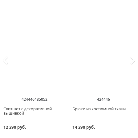
42
44
46
48
50
52
42
44
46
Свитшот с декоративной
Брюки из костюмной ткани
вышивкой
12 290 руб.
14 290 руб.