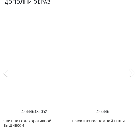
ДОПОЛНИ ОБРАЗ
42
44
46
48
50
52
42
44
46
Свитшот с декоративной
Брюки из костюмной ткани
вышивкой