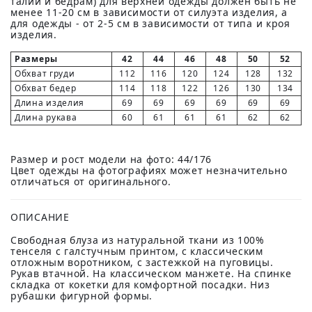
талии и бедрам) для верхней одежды должен быть не
менее 11-20 см в зависимости от силуэта изделия, а
для одежды - от 2-5 см в зависимости от типа и кроя
изделия.
Размеры
42
44
46
48
50
52
Обхват груди
112
116
120
124
128
132
Обхват бедер
114
118
122
126
130
134
Длина изделия
69
69
69
69
69
69
Длина рукава
60
61
61
61
62
62
Размер и рост модели на фото: 44/176
Цвет одежды на фотографиях может незначительно
отличаться от оригинального.
ОПИСАНИЕ
Свободная блуза из натуральной ткани из 100%
тенселя с галстучным принтом, с классическим
отложным воротником, с застежкой на пуговицы.
Рукав втачной. На классическом манжете. На спинке
складка от кокетки для комфортной посадки. Низ
рубашки фигурной формы.