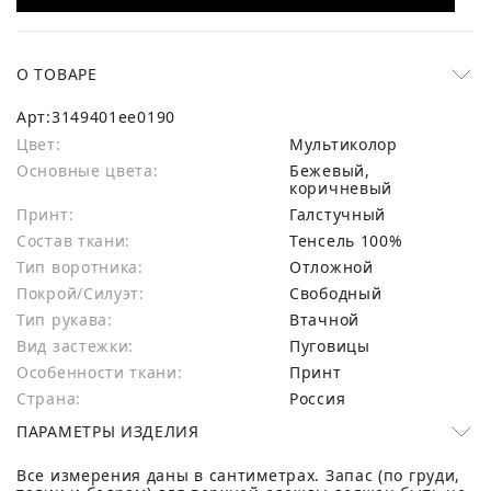
О ТОВАРЕ
Арт:
3149401ee0190
Цвет:
Мультиколор
Основные цвета:
бежевый,
коричневый
Принт:
Галстучный
Состав ткани:
тенсель 100%
Тип воротника:
Отложной
Покрой/Силуэт:
Свободный
Тип рукава:
Втачной
Вид застежки:
Пуговицы
Особенности ткани:
Принт
Страна:
Россия
ПАРАМЕТРЫ ИЗДЕЛИЯ
Все измерения даны в сантиметрах. Запас (по груди,