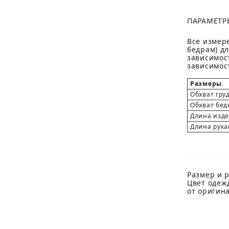
ПАРАМЕТР
Все измере
бедрам) д
зависимост
зависимост
Размеры
Обхват гру
Обхват бед
Длина изд
Длина рука
Размер и р
Цвет одеж
от оригин