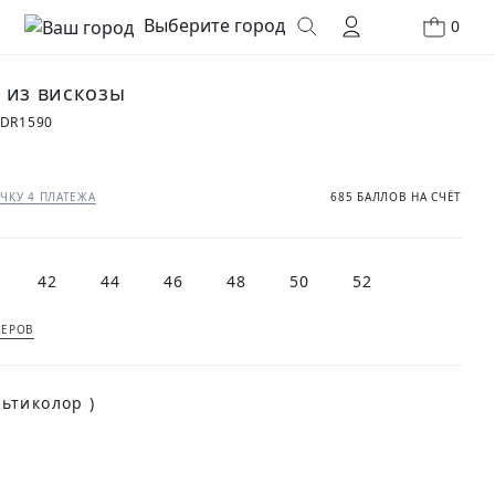
Выберите город
0
 из вискозы
1DR1590
₽
ЧКУ 4 ПЛАТЕЖА
685 БАЛЛОВ НА СЧЁТ
42
44
46
48
50
52
МЕРОВ
(Мультиколор )