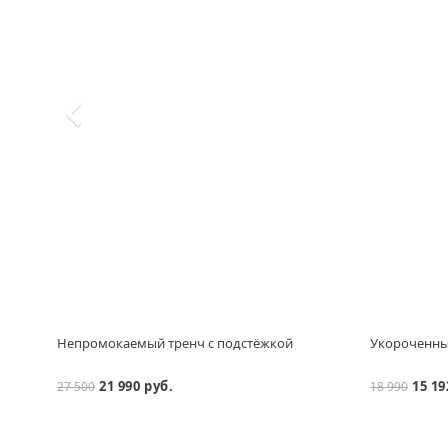
Непромокаемый тренч с подстёжкой
Укороченный
21 990 руб.
15 19
27 500
18 990