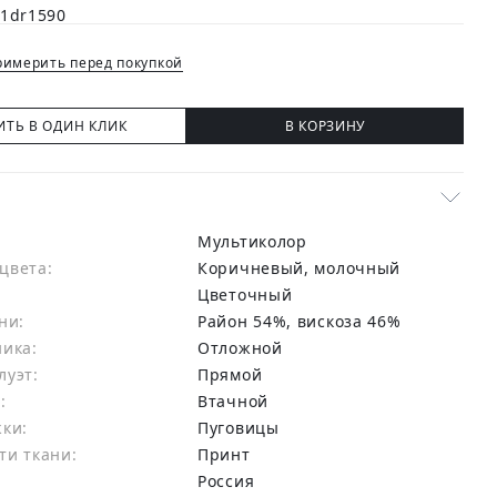
имерить перед покупкой
ИТЬ В ОДИН КЛИК
В КОРЗИНУ
Мультиколор
цвета:
коричневый, молочный
Цветочный
ни:
район 54%, вискоза 46%
ника:
Отложной
луэт:
Прямой
:
Втачной
жки:
Пуговицы
ти ткани:
Принт
Россия