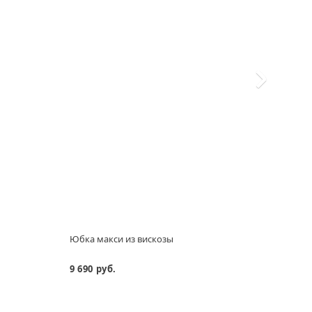
Юбка макси из вискозы
Руба
9 690 руб.
13 69