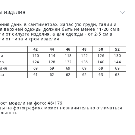
Ы ИЗДЕЛИЯ
ния даны в сантиметрах. Запас (по груди, талии и
ля верхней одежды должен быть не менее 11-20 см в
и от силуэта изделия, а для одежды - от 2-5 см в
и от типа и кроя изделия.
42
44
46
48
50
52
ди
110
114
118
122
126
130
ер
124
128
132
136
140
144
елия
69
69
69
69
69
69
ва
61
62
62
62
63
63
ост модели на фото: 46/176
ды на фотографиях может незначительно отличаться
ального.