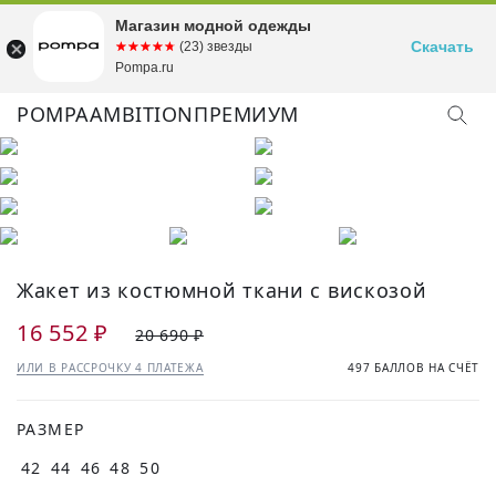
Магазин модной одежды
Скачать
☆☆☆☆☆
★★★★★
(23) звезды
Pompa.ru
POMPA
AMBITION
ПРЕМИУМ
Жакет из костюмной ткани с вискозой
16 552 ₽
20 690 ₽
ИЛИ В РАССРОЧКУ 4 ПЛАТЕЖА
497 БАЛЛОВ НА СЧЁТ
РАЗМЕР
42
44
46
48
50