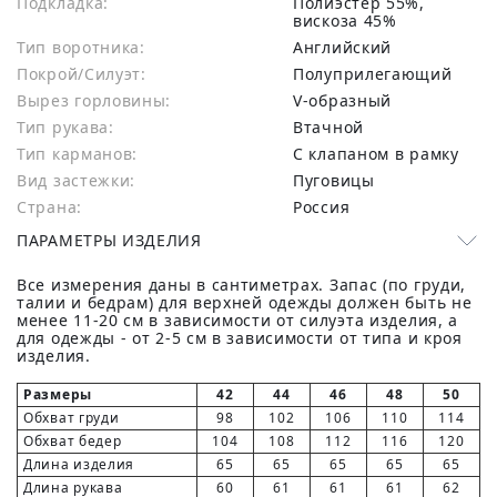
Подкладка:
Полиэстер 55%,
вискоза 45%
Тип воротника:
Английский
Покрой/Силуэт:
Полуприлегающий
Вырез горловины:
V-образный
Тип рукава:
Втачной
Тип карманов:
С клапаном в рамку
Вид застежки:
Пуговицы
Страна:
Россия
ПАРАМЕТРЫ ИЗДЕЛИЯ
Все измерения даны в сантиметрах. Запас (по груди,
талии и бедрам) для верхней одежды должен быть не
менее 11-20 см в зависимости от силуэта изделия, а
для одежды - от 2-5 см в зависимости от типа и кроя
изделия.
Размеры
42
44
46
48
50
Обхват груди
98
102
106
110
114
Обхват бедер
104
108
112
116
120
Длина изделия
65
65
65
65
65
Длина рукава
60
61
61
61
62