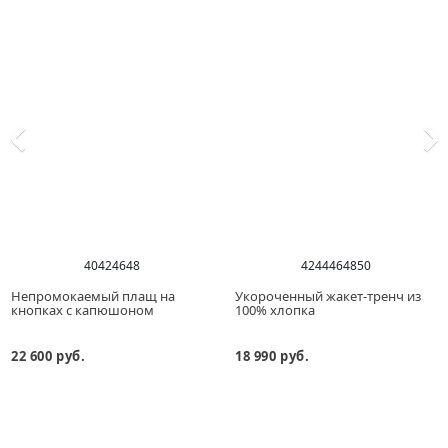
40
42
46
48
42
44
46
48
50
Непромокаемый плащ на
Укороченный жакет-тренч из
кнопках с капюшоном
100% хлопка
22 600 руб.
18 990 руб.