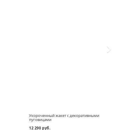
м
Укороченный жакет с декоративными
Футб
пуговицами
хлоп
12 290 руб.
4 690