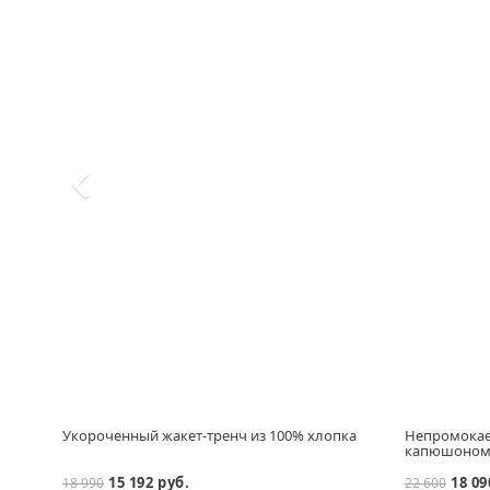
Укороченный жакет-тренч из 100% хлопка
Непромокае
капюшоно
15 192 руб.
18 09
18 990
22 600