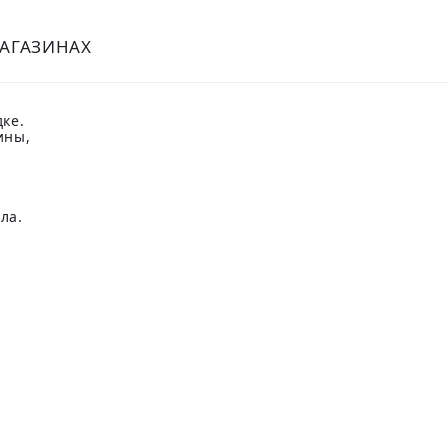
МАГАЗИНАХ
ке.
ины,
ла.