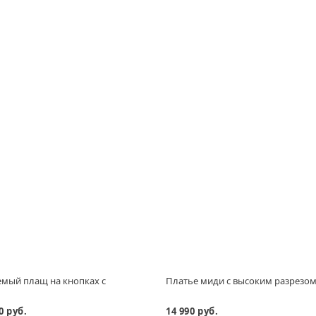
мый плащ на кнопках с
Платье миди с высоким разрезо
м
0 руб.
14 990 руб.