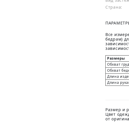
Вид засте
Страна:
ПАРАМЕТР
Все измере
бедрам) д
зависимост
зависимост
Размеры
Обхват гру
Обхват бед
Длина изд
Длина рука
Размер и р
Цвет одеж
от оригин