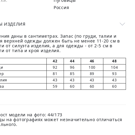
жки:
Пуговицы
Россия
Ы ИЗДЕЛИЯ
ния даны в сантиметрах. Запас (по груди, талии и
ля верхней одежды должен быть не менее 11-20 см в
и от силуэта изделия, а для одежды - от 2-5 см в
и от типа и кроя изделия.
42
44
46
48
ди
92
96
100
104
ер
81
85
89
93
елия
43
43
43
43
ва
59
60
60
60
ост модели на фото: 44/173
ды на фотографиях может незначительно отличаться
ального.