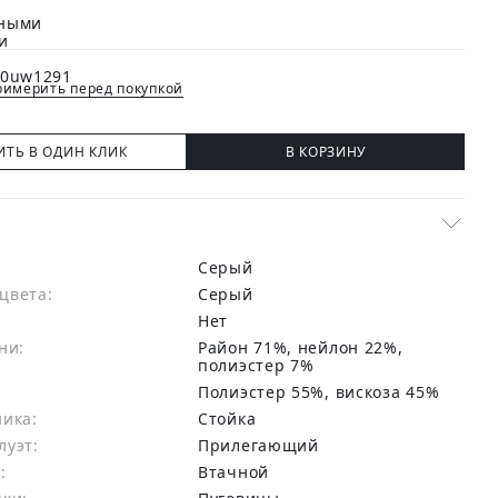
имерить перед покупкой
ИТЬ В ОДИН КЛИК
В КОРЗИНУ
Серый
цвета:
серый
Нет
ни:
район 71%, нейлон 22%,
полиэстер 7%
:
Полиэстер 55%, вискоза 45%
ника:
Стойка
луэт:
Прилегающий
:
Втачной