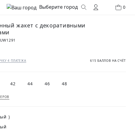
Выберите город
0
нный жакет с декоративными
ами
0UW1291
₽
ЧКУ 4 ПЛАТЕЖА
615 БАЛЛОВ НА СЧЁТ
42
44
46
48
МЕРОВ
(Серый )