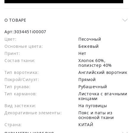
О ТОВАРЕ
Арт:
3034451i00007
Цвет:
Песочный
Основные цвета:
бежевый
Принт:
Нет
Состав ткани:
хлопок 60%,
полиэстер 40%
Тип воротника:
Английский воротник
Покрой/Силуэт:
Прямой
Тип рукава:
Рубашечный
Тип карманов:
Листочка с втачными
концами
Вид застежки:
На пуговицы
Декоративные элементы:
Пояс и паты из
основной ткани
Страна:
КИТАЙ