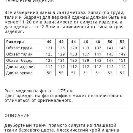
ПАРАМЕТРЫ ИЗДЕЛИЯ
Все измерения даны в сантиметрах. Запас (по груди,
талии и бедрам) для верхней одежды должен быть не
менее 11-20 см в зависимости от силуэта изделия, а
для одежды - от 2-5 см в зависимости от типа и кроя
изделия.
Размеры
40
42
44
46
48
50
52
Обхват груди
121
125
129
133
137
141
145
Обхват талии
125
129
133
137
141
145
149
Обхват бедер
127
131
135
139
143
147
151
Длина изделия
112
112
112
112
112
112
112
Длина рукава
50
50
51
51
51
52
52
Рост модели на фото — 175 см.
Цвет одежды на фотографиях может незначительно
отличаться от оригинального.
ОПИСАНИЕ
Двубортный тренч прямого силуэта из плащевой
ткани бежевого цвета. Классический крой и длина