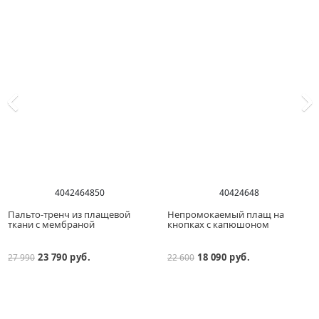
40
42
46
48
50
40
42
46
48
Пальто-тренч из плащевой
Непромокаемый плащ на
ткани с мембраной
кнопках с капюшоном
23 790 руб.
18 090 руб.
27 990
22 600