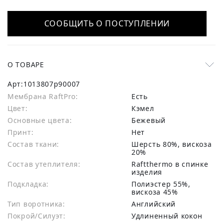
СООБЩИТЬ О ПОСТУПЛЕНИИ
О ТОВАРЕ
Арт:
1013807p90007
Мембрана RaftPro:
есть
Цвет:
Кэмел
Основные цвета:
бежевый
Принт:
Нет
Состав ткани:
шерсть 80%, вискоза
20%
Состав утеплителя:
Raftthermo в спинке
изделия
Подкладка:
Полиэстер 55%,
вискоза 45%
Тип воротника:
Английский
Покрой/Силуэт:
Удлиненный кокон