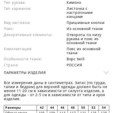
Тип рукава:
Кимоно
Тип карманов:
Листочка с
настрочными
концами
Вид застежки:
Пришивные кнопки
Пояс:
Из основной ткани
Декоративные элементы:
Отвороты по низу
рукава и пояс из
основной ткани
Комплектация:
Пояс из основной
ткани
Особенности ткани:
Ворс twill
Страна:
РОССИЯ
ПАРАМЕТРЫ ИЗДЕЛИЯ
Все измерения даны в сантиметрах. Запас (по груди,
талии и бедрам) для верхней одежды должен быть не
менее 11-20 см в зависимости от силуэта изделия, а
для одежды - от 2-5 см в зависимости от типа и кроя
изделия.
Размеры
42
44
46
48
50
52
54
Обхват груди
105
109
113
117
121
125
129