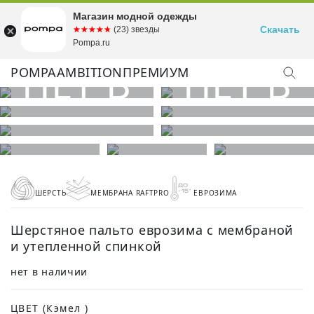
Магазин модной одежды
Скачать
☆☆☆☆☆
★★★★★
(23) звезды
Pompa.ru
POMPA
AMBITION
ПРЕМИУМ
ШЕРСТЬ
МЕМБРАНА RAFTPRO
ЕВРОЗИМА
Шерстяное пальто еврозима с мембраной
и утепленной спинкой
нет в наличии
ЦВЕТ
(Кэмел )