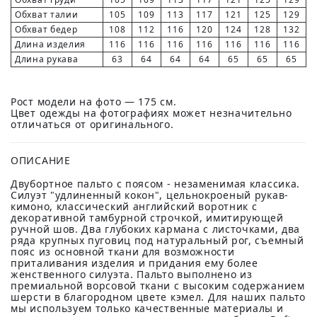
Обхват талии
105
109
113
117
121
125
129
Обхват бедер
108
112
116
120
124
128
132
Длина изделия
116
116
116
116
116
116
116
Длина рукава
63
64
64
64
65
65
65
Рост модели на фото — 175 см.
Цвет одежды на фотографиях может незначительно
отличаться от оригинального.
ОПИСАНИЕ
Двубортное пальто с поясом - незаменимая классика.
Силуэт "удлиненный кокон", цельнокроеный рукав-
кимоно, классический английский воротник с
декоративной тамбурной строчкой, имитирующей
ручной шов. Два глубоких кармана с листочками, два
ряда крупных пуговиц под натуральный рог, съемный
пояс из основной ткани для возможности
приталивания изделия и придания ему более
женственного силуэта. Пальто выполнено из
премиальной ворсовой ткани с высоким содержанием
шерсти в благородном цвете кэмел. Для наших пальто
мы используем только качественные материалы и