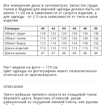
Все измерения даны в сантиметрах. Запас (по груди,
талии и бедрам) для верхней одежды должен быть не
менее 11-20 см в зависимости от силуэта изделия, а
для одежды - от 2-5 см в зависимости от типа и кроя
изделия.
Размеры
40
42
44
46
48
50
Обхват груди
118
122
126
130
134
138
Обхват талии
112
116
120
124
128
132
Обхват бедер
112
116
120
124
128
132
Длина изделия
113
113
113
113
113
113
Длина рукава
47
47
48
48
48
49
Рост модели на фото — 175 см.
Цвет одежды на фотографиях может незначительно
отличаться от оригинального.
ОПИСАНИЕ
Тренч-рубашка прямого силуэта из плащевой ткани
бежевого цвета. Воротник отложной, рукав
рубашечный со спущеной линией плеча, низ рукава