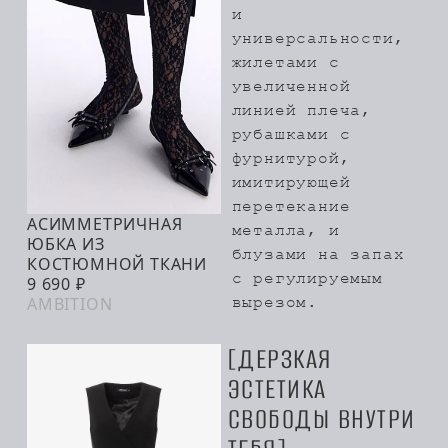
и
универсальности,
жилетами с
увеличенной
линией плеча,
рубашками с
фурнитурой,
имитирующей
перетекание
АСИММЕТРИЧНАЯ
металла, и
В КОРЗИНУ
ЮБКА ИЗ
блузами на запах
КОСТЮМНОЙ ТКАНИ
с регулируемым
9 690 ₽
AMBITION
вырезом.
ДЕРЗКАЯ
ЭСТЕТИКА
СВОБОДЫ ВНУТРИ