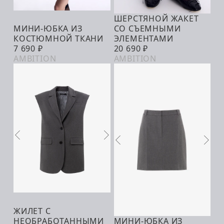
ШЕРСТЯНОЙ ЖАКЕТ
В КОРЗИНУ
МИНИ-ЮБКА ИЗ
СО СЪЕМНЫМИ
В КОРЗИНУ
КОСТЮМНОЙ ТКАНИ
ЭЛЕМЕНТАМИ
7 690 ₽
20 690 ₽
AMBITION
AMBITION
ЖИЛЕТ С
В КОРЗИНУ
НЕОБРАБОТАННЫМИ
МИНИ-ЮБКА ИЗ