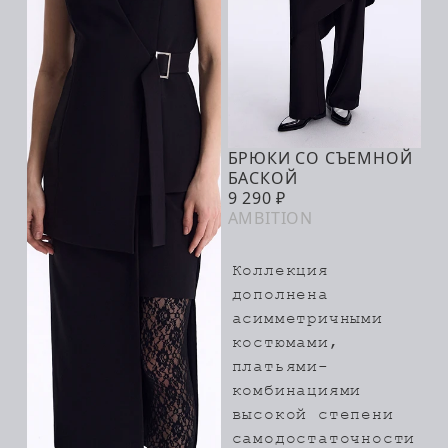
БРЮКИ СО СЪЕМНОЙ
В КОРЗИНУ
БАСКОЙ
9 290 ₽
AMBITION
Коллекция
дополнена
асимметричными
костюмами,
платьями-
комбинациями
высокой степени
самодостаточности