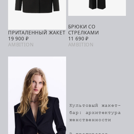
БРЮКИ СО
ТОЛЬКО В
ПРИТАЛЕННЫЙ ЖАКЕТ
СТРЕЛКАМИ
МАГАЗИНАХ
ТОЛЬКО В
19 900 ₽
11 690 ₽
МАГАЗИНАХ
AMBITION
AMBITION
Культовый жакет-
бар: архитектура
женственности