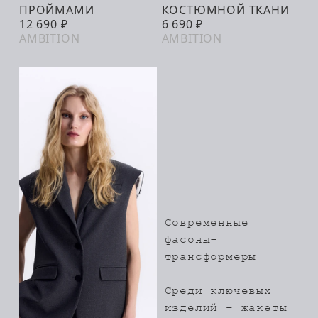
В КОРЗИНУ
ПРОЙМАМИ
КОСТЮМНОЙ ТКАНИ
12 690 ₽
6 690 ₽
AMBITION
AMBITION
Современные
фасоны-
трансформеры
Среди ключевых
изделий – жакеты