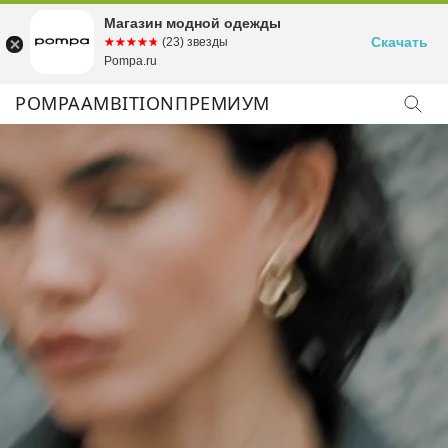
Магазин модной одежды
Скачать
☆☆☆☆☆
★★★★★
(23) звезды
Pompa.ru
POMPA
AMBITION
ПРЕМИУМ