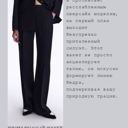
В противовес
расслабленным
оверсайз моделям,
на первый план
выходит
безупречно
приталенный
силуэт. Этот
жакет не просто
акцентирует
талию, он искусно
формирует линию
бедра,
подчеркивая вашу
природную грацию.