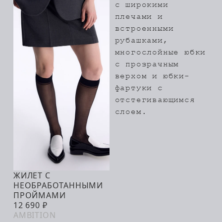
с широкими
плечами и
встроенными
рубашками,
многослойные юбки
с прозрачным
верхом и юбки-
фартуки с
отстегивающимся
слоем.
ЖИЛЕТ С
В КОРЗИНУ
НЕОБРАБОТАННЫМИ
ПРОЙМАМИ
12 690 ₽
AMBITION