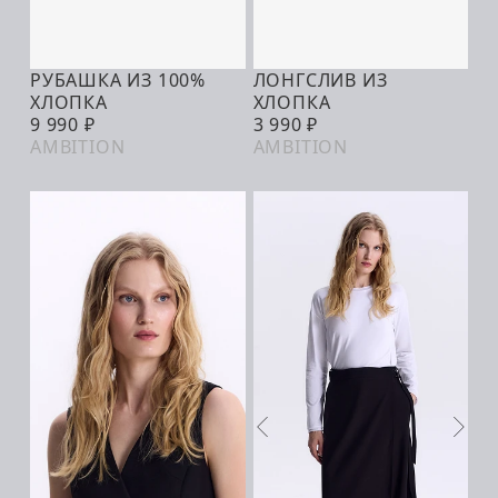
РУБАШКА ИЗ 100%
ЛОНГСЛИВ ИЗ
ТОЛЬКО В
В КОРЗИНУ
ХЛОПКА
ХЛОПКА
МАГАЗИНАХ
9 990 ₽
3 990 ₽
AMBITION
AMBITION