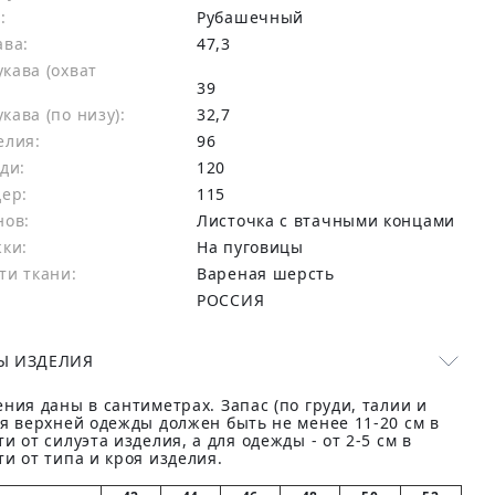
:
Рубашечный
ава:
47,3
кава (охват
39
ава (по низу):
32,7
елия:
96
ди:
120
дер:
115
нов:
Листочка с втачными концами
жки:
На пуговицы
ти ткани:
Вареная шерсть
РОССИЯ
Ы ИЗДЕЛИЯ
ния даны в сантиметрах. Запас (по груди, талии и
ля верхней одежды должен быть не менее 11-20 см в
и от силуэта изделия, а для одежды - от 2-5 см в
и от типа и кроя изделия.