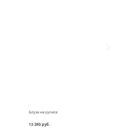
Блуза на кулисе
Зауж
шерс
13 290 руб.
13 69