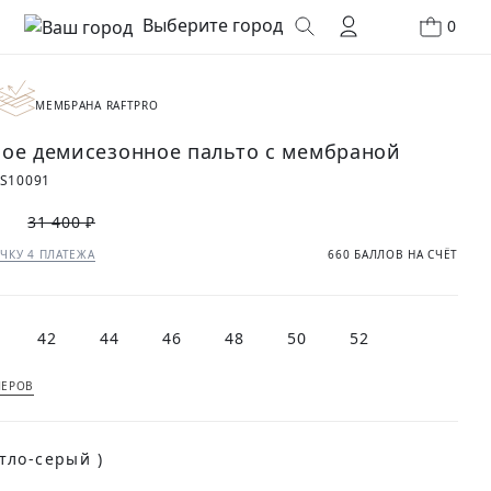
Выберите город
0
МЕМБРАНА RAFTPRO
ое демисезонное пальто с мембраной
S10091
₽
31 400 ₽
ЧКУ 4 ПЛАТЕЖА
660 БАЛЛОВ НА СЧЁТ
42
44
46
48
50
52
МЕРОВ
(Светло-серый )