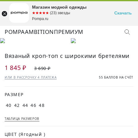
Магазин модной одежды
Скачать
☆☆☆☆☆
★★★★★
(23) звезды
Pompa.ru
POMPA
AMBITION
ПРЕМИУМ
Вязаный кроп-топ с широкими бретелями
1 845 ₽
3 690 ₽
ИЛИ В РАССРОЧКУ 4 ПЛАТЕЖА
55 БАЛЛОВ НА СЧЁТ
РАЗМЕР
40
42
44
46
48
ТАБЛИЦА РАЗМЕРОВ
ЦВЕТ
(Ягодный )