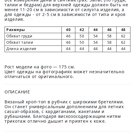
талии и бедрам) для верхней одежды должен быть не
менее 11-20 см в зависимости от силуэта изделия, а
для одежды - от 2-5 см в зависимости от типа и кроя
изделия.
Размеры
40
42
44
46
48
Обхват груди
46
50
54
58
62
Обхват талии
46
50
54
58
62
Длина изделия
44
44
44
44
44
Рост модели на фото — 175 см.
Цвет одежды на фотографиях может незначительно
отличаться от оригинального.
ОПИСАНИЕ
Вязаный кроп-топ в рубчик с широкими бретелями.
Он станет универсальным дополнением для летних
casual-образов, с кардиганами, жакетами и
рубашками. Благодаря вискозосодержащим нитям
трикотаж отлично дышит и приятен к коже.