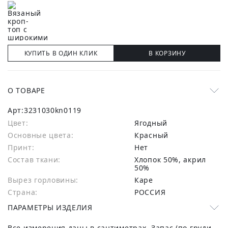
КУПИТЬ В ОДИН КЛИК
В КОРЗИНУ
О ТОВАРЕ
Арт:
3231030kn0119
Цвет:
Ягодный
Основные цвета:
красный
Принт:
Нет
Состав ткани:
хлопок 50%, акрил
50%
Вырез горловины:
Каре
Страна:
РОССИЯ
ПАРАМЕТРЫ ИЗДЕЛИЯ
Все измерения даны в сантиметрах. Запас (по груди,