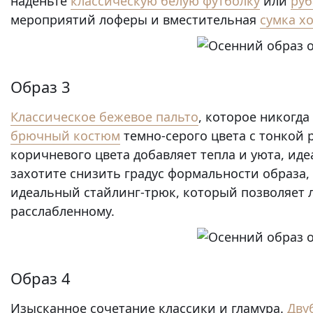
наденьте
классическую белую футболку
или
ру
мероприятий лоферы и вместительная
сумка х
Образ 3
Классическое бежевое пальто
, которое никогда
брючный костюм
темно-серого цвета с тонкой
коричневого цвета добавляет тепла и уюта, иде
захотите снизить градус формальности образа
идеальный стайлинг-трюк, который позволяет л
расслабленному.
Образ 4
Изысканное сочетание классики и гламура.
Дву