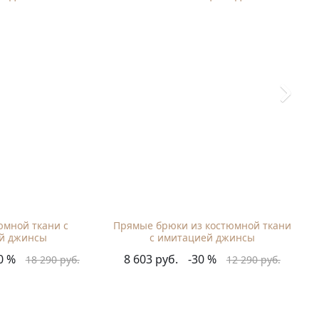
юмной ткани с
Прямые брюки из костюмной ткани
й джинсы
с имитацией джинсы
0 %
8 603 руб.
-30 %
18 290 руб.
12 290 руб.