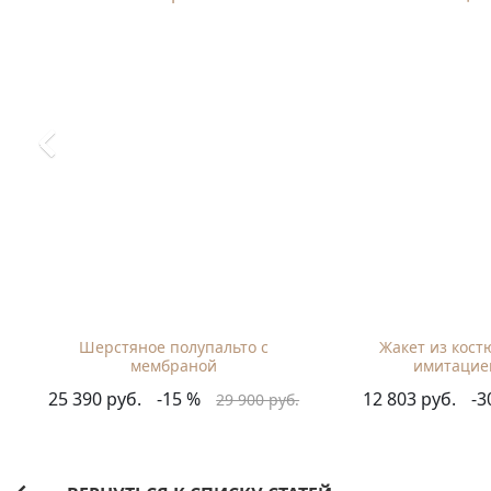
Шерстяное полупальто с
Жакет из кост
мембраной
имитацие
25 390 руб.
-15 %
12 803 руб.
-3
29 900 руб.