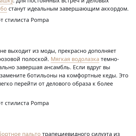
башку
. Для постоянных встреч и деловых
обо
станут идеальным завершающим аккордом.
 не выходит из моды, прекрасно дополняет
 розовой полоской.
Мягкая водолазка
темно-
ально завершая ансамбль. Если вдруг вы
, замените ботильоны на комфортные кеды. Это
егко перейти от делового образа к более
бортное пальто
трапециевидного силуэта из