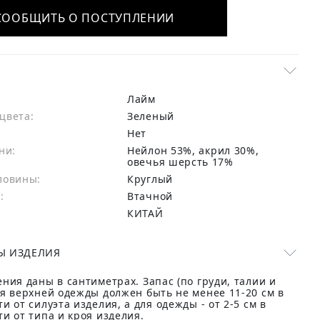
СООБЩИТЬ О ПОСТУПЛЕНИИ
Лайм
цвета:
зеленый
Нет
ни:
нейлон 53%, акрил 30%,
овечья шерсть 17%
ловины:
Круглый
:
Втачной
КИТАЙ
Ы ИЗДЕЛИЯ
ния даны в сантиметрах. Запас (по груди, талии и
ля верхней одежды должен быть не менее 11-20 см в
и от силуэта изделия, а для одежды - от 2-5 см в
и от типа и кроя изделия.