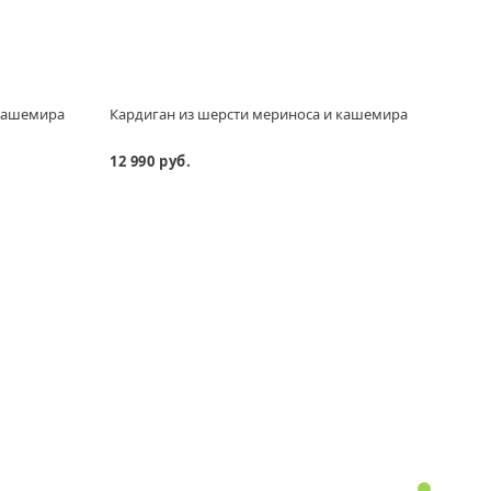
 кашемира
Кардиган из шерсти мериноса и кашемира
Клас
12 990 руб.
11 29