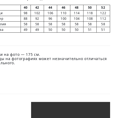
40
42
44
46
48
50
52
ди
98
102
106
110
114
118
122
ер
88
92
96
100
104
108
112
елия
58
58
58
58
58
58
58
ва
49
49
50
50
50
51
51
и на фото — 175 см.
ды на фотографиях может незначительно отличаться
ального.