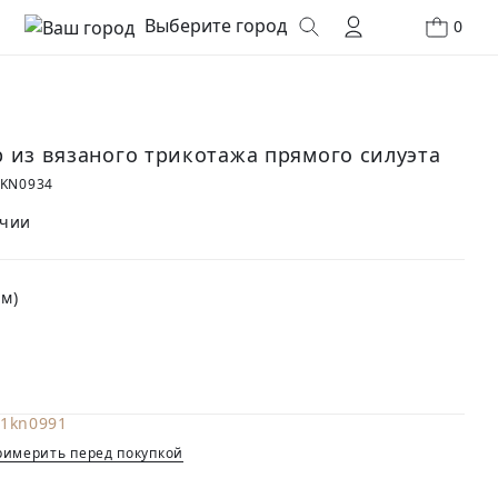
Выберите город
0
 из вязаного трикотажа прямого силуэта
0KN0934
ичии
м)
имерить перед покупкой