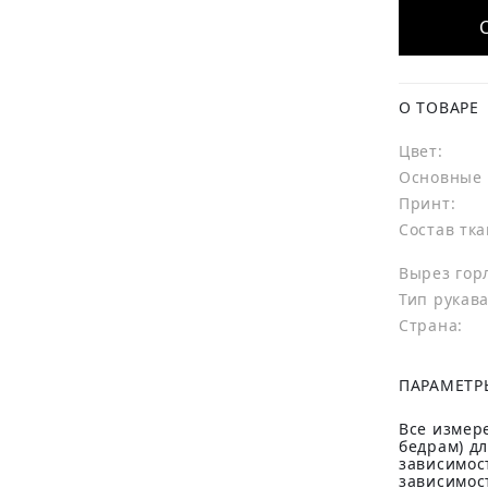
О ТОВАРЕ
Цвет:
Основные 
Принт:
Состав тка
Вырез гор
Тип рукава
Страна:
ПАРАМЕТР
Все измере
бедрам) д
зависимост
зависимост