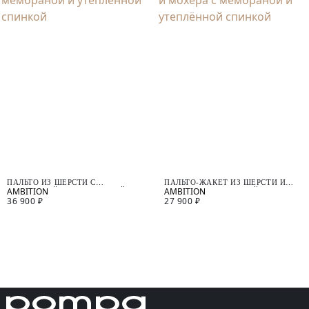
ПАЛЬТО ИЗ ШЕРСТИ С
ПАЛЬТО-ЖАКЕТ ИЗ ШЕРСТИ И
МЕМБРАНОЙ И УТЕПЛЁННОЙ
МОХЕРА С МЕМБРАНОЙ И
36 900 ₽
27 900 ₽
СПИНКОЙ
УТЕПЛЁННОЙ СПИНКОЙ