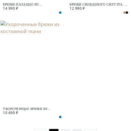
БРЮКИ-ПАЛАЦЦО ИЗ
БРЮКИ СВОБОДНОГО СИЛУЭТА ИЗ
14 990 ₽
12 990 ₽
КОСТЮМНОЙ ТКАНИ С
КОСТЮМНОЙ ТКАНИ
ВИСКОЗОЙ
УКОРОЧЕННЫЕ БРЮКИ ИЗ
10 690 ₽
КОСТЮМНОЙ ТКАНИ