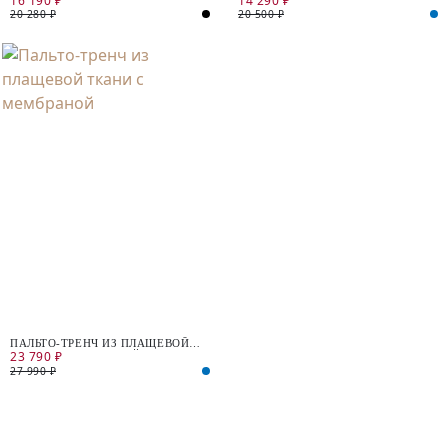
16 190 ₽
14 290 ₽
20 280 ₽
20 500 ₽
ПАЛЬТО-ТРЕНЧ ИЗ ПЛАЩЕВОЙ
23 790 ₽
ТКАНИ С МЕМБРАНОЙ
27 990 ₽