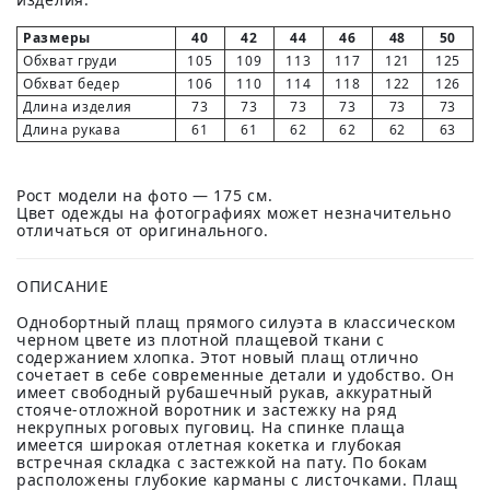
Размеры
40
42
44
46
48
50
Обхват груди
105
109
113
117
121
125
Обхват бедер
106
110
114
118
122
126
Длина изделия
73
73
73
73
73
73
Длина рукава
61
61
62
62
62
63
Рост модели на фото — 175 см.
Цвет одежды на фотографиях может незначительно
отличаться от оригинального.
ОПИСАНИЕ
Однобортный плащ прямого силуэта в классическом
черном цвете из плотной плащевой ткани с
содержанием хлопка. Этот новый плащ отлично
сочетает в себе современные детали и удобство. Он
имеет свободный рубашечный рукав, аккуратный
стояче-отложной воротник и застежку на ряд
некрупных роговых пуговиц. На спинке плаща
имеется широкая отлетная кокетка и глубокая
встречная складка с застежкой на пату. По бокам
расположены глубокие карманы с листочками. Плащ