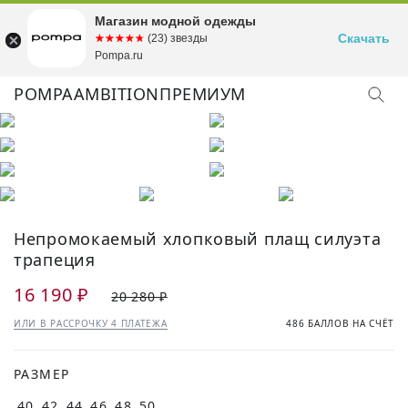
Магазин модной одежды
Скачать
☆☆☆☆☆
★★★★★
(23) звезды
Pompa.ru
POMPA
AMBITION
ПРЕМИУМ
Непромокаемый хлопковый плащ силуэта
трапеция
16 190 ₽
20 280 ₽
ИЛИ В РАССРОЧКУ 4 ПЛАТЕЖА
486 БАЛЛОВ НА СЧЁТ
РАЗМЕР
40
42
44
46
48
50