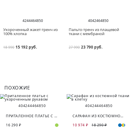
42
44
46
48
50
40
42
46
48
50
Укороченный жакет-тренч из
Пальто-тренч из плащевой
100% хлопка
ткани с мембраной
15 192 руб.
23 790 руб.
18 990
27 990
ПОХОЖИЕ
40
42
44
46
48
50
40
42
44
46
48
50
ПРИТАЛЕННОЕ ПЛАТЬЕ С УКОРОЧЕННЫМ РУКАВОМ
САРАФАН ИЗ КОСТЮМНОЙ ТКАНИ В КЛЕТКУ
16 290 ₽
10 974 ₽
18 290 ₽