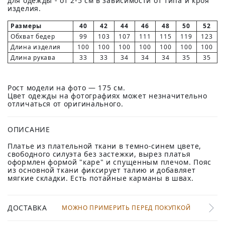
для одежды - от 2-5 см в зависимости от типа и кроя
изделия.
Размеры
40
42
44
46
48
50
52
Обхват бедер
99
103
107
111
115
119
123
Длина изделия
100
100
100
100
100
100
100
Длина рукава
33
33
34
34
34
35
35
Рост модели на фото — 175 см.
Цвет одежды на фотографиях может незначительно
отличаться от оригинального.
ОПИСАНИЕ
Платье из плательной ткани в темно-синем цвете,
свободного силуэта без застежки, вырез платья
оформлен формой "каре" и спущенным плечом. Пояс
из основной ткани фиксирует талию и добавляет
мягкие складки. Есть потайные карманы в швах.
ДОСТАВКА
МОЖНО ПРИМЕРИТЬ ПЕРЕД ПОКУПКОЙ