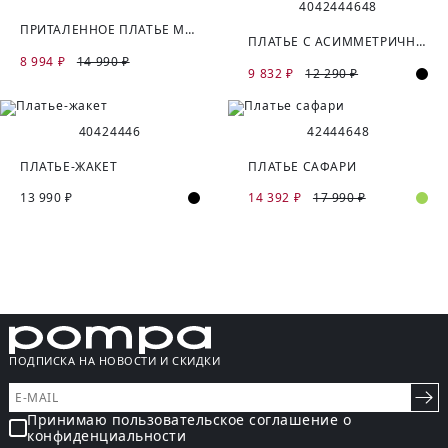
40
42
44
46
48
ПРИТАЛЕННОЕ ПЛАТЬЕ МИДИ ИЗ КОСТЮМНОЙ ТКАНИ
ПЛАТЬЕ С АСИММЕТРИЧНОЙ ЗАСТЕЖКОЙ ИЗ КОСТЮМНОЙ ТКАНИ
8 994 ₽
14 990 ₽
9 832 ₽
12 290 ₽
40
42
44
46
42
44
46
48
ПЛАТЬЕ-ЖАКЕТ
ПЛАТЬЕ САФАРИ
13 990 ₽
14 392 ₽
17 990 ₽
ПОДПИСКА НА НОВОСТИ И СКИДКИ
Принимаю пользовательское соглашение о
конфиденциальности