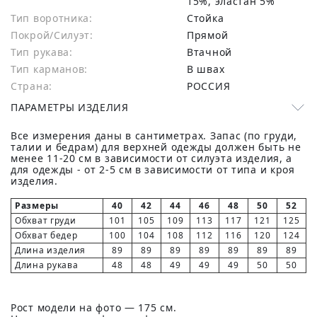
15%, эластан 5%
Тип воротника:
Стойка
Покрой/Силуэт:
Прямой
Тип рукава:
Втачной
Тип карманов:
В швах
Страна:
РОССИЯ
ПАРАМЕТРЫ ИЗДЕЛИЯ
Все измерения даны в сантиметрах. Запас (по груди,
талии и бедрам) для верхней одежды должен быть не
менее 11-20 см в зависимости от силуэта изделия, а
для одежды - от 2-5 см в зависимости от типа и кроя
изделия.
Размеры
40
42
44
46
48
50
52
Обхват груди
101
105
109
113
117
121
125
Обхват бедер
100
104
108
112
116
120
124
Длина изделия
89
89
89
89
89
89
89
Длина рукава
48
48
49
49
49
50
50
Рост модели на фото — 175 см.