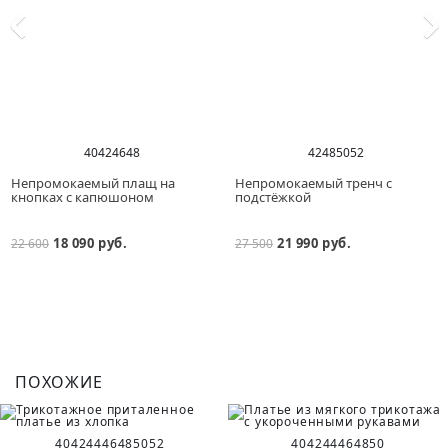
40
42
46
48
42
48
50
52
Непромокаемый плащ на
Непромокаемый тренч с
кнопках с капюшоном
подстёжкой
18 090 руб.
21 990 руб.
22 600
27 500
ПОХОЖИЕ
40
42
44
46
48
50
52
40
42
44
46
48
50