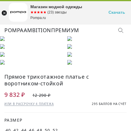
Магазин модной одежды
Скачать
☆☆☆☆☆
★★★★★
(23) звезды
Pompa.ru
POMPA
AMBITION
ПРЕМИУМ
Прямое трикотажное платье с
воротником-стойкой
9 832 ₽
12 290 ₽
ИЛИ В РАССРОЧКУ 4 ПЛАТЕЖА
295 БАЛЛОВ НА СЧЁТ
РАЗМЕР
40
42
44
46
48
50
52