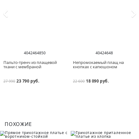
40
42
46
48
50
40
42
46
48
Пальто-тренч из плащевой
Непромокаемый плащ на
ткани с мембраной
кнопках с капюшоном
23 790 руб.
18 090 руб.
27 990
22 600
ПОХОЖИЕ