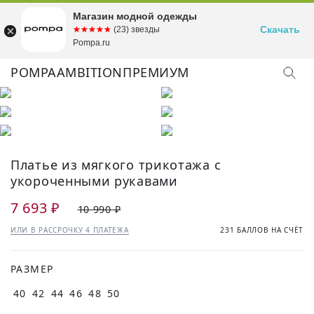
Магазин модной одежды
Скачать
☆☆☆☆☆
★★★★★
(23) звезды
Pompa.ru
POMPA
AMBITION
ПРЕМИУМ
Платье из мягкого трикотажа с
укороченными рукавами
7 693 ₽
10 990 ₽
ИЛИ В РАССРОЧКУ 4 ПЛАТЕЖА
231 БАЛЛОВ НА СЧЁТ
РАЗМЕР
40
42
44
46
48
50