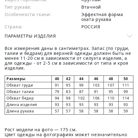
Тип рукава:
Втачной
Особенности ткани:
Эффектная форма
оката рукава
Страна:
РОССИЯ
ПАРАМЕТРЫ ИЗДЕЛИЯ
Все измерения даны в сантиметрах. Запас (по груди,
талии и бедрам) для верхней одежды должен быть не
менее 11-20 см в зависимости от силуэта изделия, а
для одежды - от 2-5 см в зависимости от типа и кроя
изделия.
Размеры
40
42
44
46
48
50
Обхват груди
91
95
99
103
107
111
Обхват талии
79
83
87
91
95
99
Обхват бедер
94
98
102
106
110
114
Длина изделия
93
93
93
93
93
93
Длина рукава
57
57
58
58
58
59
Рост модели на фото — 175 см.
Цвет одежды на фотографиях может незначительно