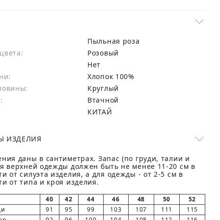
Пыльная роза
цвета:
розовый
Нет
ни:
хлопок 100%
ловины:
Круглый
:
Втачной
КИТАЙ
Ы ИЗДЕЛИЯ
ния даны в сантиметрах. Запас (по груди, талии и
ля верхней одежды должен быть не менее 11-20 см в
и от силуэта изделия, а для одежды - от 2-5 см в
и от типа и кроя изделия.
40
42
44
46
48
50
52
ди
91
95
99
103
107
111
115
ер
92
96
100
104
108
112
116