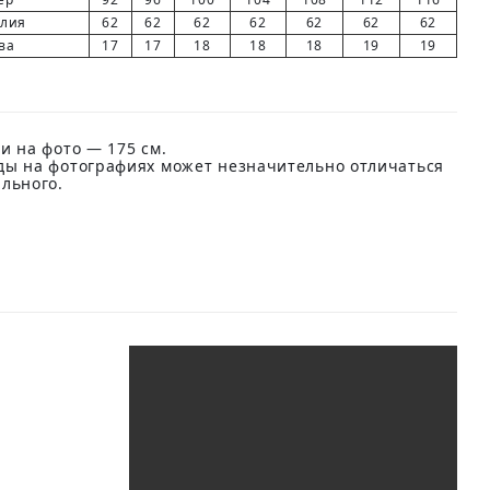
елия
62
62
62
62
62
62
62
ва
17
17
18
18
18
19
19
и на фото — 175 см.
ды на фотографиях может незначительно отличаться
ального.