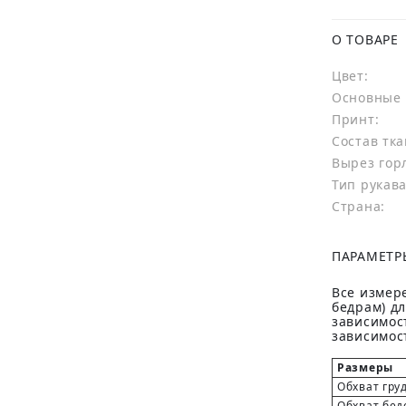
О ТОВАРЕ
Цвет:
Основные 
Принт:
Состав тка
Вырез гор
Тип рукава
Страна:
ПАРАМЕТР
Все измере
бедрам) д
зависимост
зависимост
Размеры
Обхват гру
Обхват бед