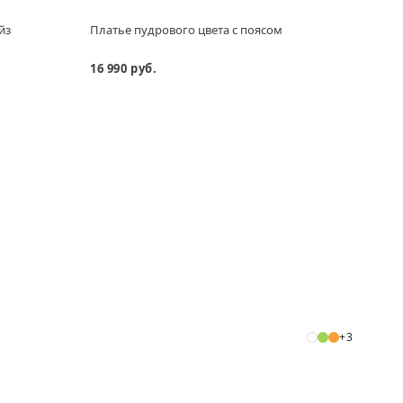
йз
Платье пудрового цвета с поясом
Реме
16 990 руб.
4 290
+3