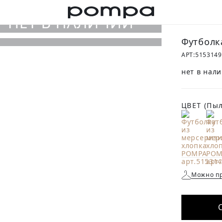
Футболк
АРТ:
515314
нет в нал
ЦВЕТ
(Пыл
Можно пр