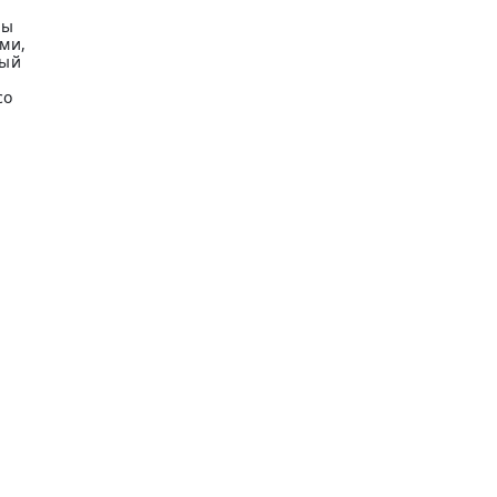
зы
ми,
ный
со
-
.