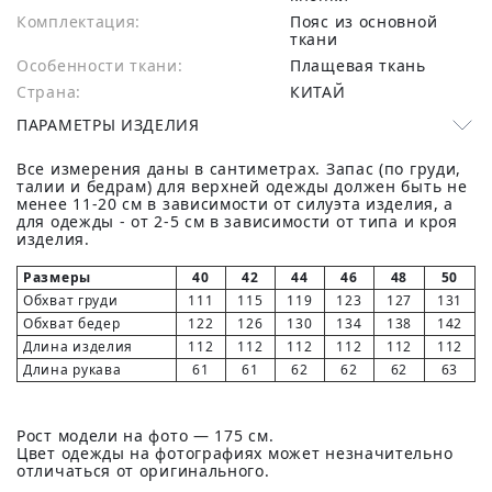
Комплектация:
Пояс из основной
ткани
Особенности ткани:
Плащевая ткань
Страна:
КИТАЙ
ПАРАМЕТРЫ ИЗДЕЛИЯ
Все измерения даны в сантиметрах. Запас (по груди,
талии и бедрам) для верхней одежды должен быть не
менее 11-20 см в зависимости от силуэта изделия, а
для одежды - от 2-5 см в зависимости от типа и кроя
изделия.
Размеры
40
42
44
46
48
50
Обхват груди
111
115
119
123
127
131
Обхват бедер
122
126
130
134
138
142
Длина изделия
112
112
112
112
112
112
Длина рукава
61
61
62
62
62
63
Рост модели на фото — 175 см.
Цвет одежды на фотографиях может незначительно
отличаться от оригинального.