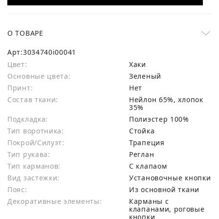
О ТОВАРЕ
Арт:
3034740i00041
Цвет:
Хаки
Основные цвета:
зеленый
Принт:
Нет
Состав ткани:
нейлон 65%, хлопок
35%
Подкладка:
Полиэстер 100%
Тип воротника:
Стойка
Покрой/Силуэт:
Трапеция
Тип рукава:
Реглан
Тип карманов:
С клапаом
Вид застежки:
Установочные кнопки
Пояс:
Из основной ткани
Декоративные элементы:
Карманы с
клапанами, роговые
кнопки