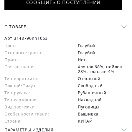
СООБЩИТЬ О ПОСТУПЛЕНИИ
О ТОВАРЕ
Арт:
3148790nh1053
Цвет:
Голубой
Основные цвета:
голубой
Принт:
Нет
Состав ткани:
хлопок 68%, нейлон
28%, эластан 4%
Тип воротника:
Отложной
Покрой/Силуэт:
Свободный
Тип рукава:
Рубашечный
Тип карманов:
Накладной
Вид застежки:
Пуговицы
Особенности ткани:
Вышивка
Страна:
КИТАЙ
ПАРАМЕТРЫ ИЗДЕЛИЯ