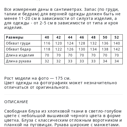
Все измерения даны в сантиметрах. Запас (по груди,
талии и бедрам) для верхней одежды должен быть не
менее 11-20 см в зависимости от силуэта изделия, а
для одежды - от 2-5 см в зависимости от типа и кроя
изделия.
Размеры
40
42
44
46
48
50
52
Обхват груди
116
120
124
128
132
136
140
Обхват бедер
118
122
126
130
134
138
142
Длина изделия
70
70
70
70
70
70
70
Длина рукава
32
32
33
33
33
34
34
Рост модели на фото — 175 см.
Цвет одежды на фотографиях может незначительно
отличаться от оригинального.
ОПИСАНИЕ
Свободная блуза из хлопковой ткани в светло-голубом
цвете с небольшой вышивкой черного цвета в форме
цветка. Блуза с классическим отложным воротником и
планкой на пуговицах. Рукава широкие с манжетами.