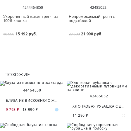
42
44
46
48
50
42
48
50
52
Укороченный жакет-тренч из
Непромокаемый тренч с
100% хлопка
подстёжкой
15 192 руб.
21 990 руб.
18 990
27 500
ПОХОЖИЕ
44
46
48
50
42
48
50
52
БЛУЗА ИЗ ВИСКОЗНОГО ЖАККАРДА
ХЛОПКОВАЯ РУБАШКА С ДЕКОРАТИВНЫМИ ПУГОВИЦАМИ НА СПИНЕ
9 793 ₽
13 990 ₽
11 290 ₽