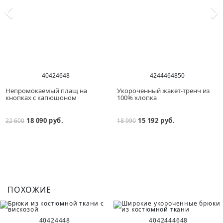
40
42
46
48
42
44
46
48
50
Непромокаемый плащ на
Укороченный жакет-тренч из
кнопках с капюшоном
100% хлопка
18 090 руб.
15 192 руб.
22 600
18 990
ПОХОЖИЕ
40
42
44
48
40
42
44
46
48