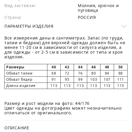
Вид застежки:
Молния, крючок и
пуговица
Страна:
РОССИЯ
ПАРАМЕТРЫ ИЗДЕЛИЯ
Все измерения даны в сантиметрах. Запас (по груди,
талии и бедрам) для верхней одежды должен быть не
менее 11-20 см в зависимости от силуэта изделия, а
для одежды - от 2-5 см в зависимости от типа и кроя
изделия.
Размеры
40
42
44
46
48
50
Обхват талии
68
72
76
80
84
88
Обхват бедер
91
95
99
103
107
111
Длина изделия
113
113
113
113
113
113
Размер и рост модели на фото: 44/176
Цвет одежды на фотографиях может незначительно
отличаться от оригинального.
ОПИСАНИЕ