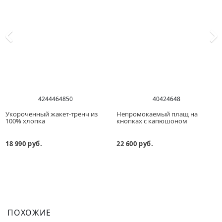
42
44
46
48
50
40
42
46
48
Укороченный жакет-тренч из
Непромокаемый плащ на
100% хлопка
кнопках с капюшоном
18 990 руб.
22 600 руб.
ПОХОЖИЕ