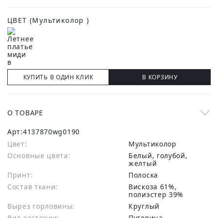
ЦВЕТ
(Мультиколор )
КУПИТЬ В ОДИН КЛИК
В КОРЗИНУ
О ТОВАРЕ
Арт:
4137870wg0190
Цвет:
Мультиколор
Основные цвета:
белый, голубой,
желтый
Принт:
Полоска
Состав ткани:
вискоза 61%,
полиэстер 39%
Вырез горловины:
Круглый
Вид застежки:
Пуговица