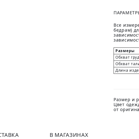
ПАРАМЕТР
Все измере
бедрам) д
зависимост
зависимост
Размеры
Обхват гру
Обхват тал
Длина изд
Размер и р
Цвет одеж
от оригин
СТАВКА
В МАГАЗИНАХ