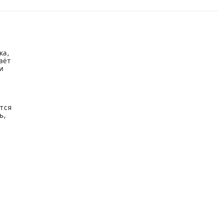
ка,
аёт
и
тся
ь,