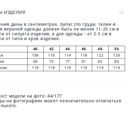
Ы ИЗДЕЛИЯ
ния даны в сантиметрах. Запас (по груди, талии и
ля верхней одежды должен быть не менее 11-20 см в
и от силуэта изделия, а для одежды - от 2-5 см в
и от типа и кроя изделия.
40
42
44
46
48
50
ди
106
110
114
118
122
126
ии
69
73
77
81
85
89
елия
119
119
119
119
119
119
ост модели на фото: 44/177
ды на фотографиях может незначительно отличаться
ального.