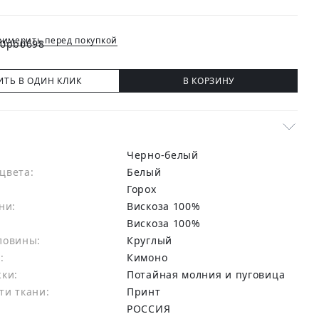
имерить перед покупкой
ИТЬ В ОДИН КЛИК
В КОРЗИНУ
Черно-белый
цвета:
белый
Горох
ни:
вискоза 100%
:
Вискоза 100%
ловины:
Круглый
:
Кимоно
жки:
Потайная молния и пуговица
ти ткани:
Принт
РОССИЯ