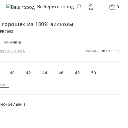
Выберите город
0
в горошек из 100% вискозы
0PB0698
12 690 ₽
ЧКУ 4 ПЛАТЕЖА
190 БАЛЛОВ НА СЧЁТ
40
42
44
46
48
50
МЕРОВ
(Черно-белый )