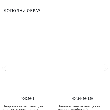
ДОПОЛНИ ОБРАЗ
40
42
46
48
40
42
44
46
48
50
Непромокаемый плащ на
Пальто-тренч из плащевой
кнопках с капюшоном
ткани с мембраной