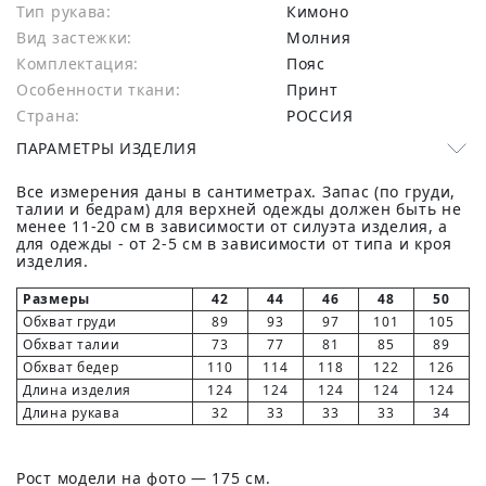
Тип рукава:
Кимоно
Вид застежки:
Молния
Комплектация:
Пояс
Особенности ткани:
Принт
Страна:
РОССИЯ
ПАРАМЕТРЫ ИЗДЕЛИЯ
Все измерения даны в сантиметрах. Запас (по груди,
талии и бедрам) для верхней одежды должен быть не
менее 11-20 см в зависимости от силуэта изделия, а
для одежды - от 2-5 см в зависимости от типа и кроя
изделия.
Размеры
42
44
46
48
50
Обхват груди
89
93
97
101
105
Обхват талии
73
77
81
85
89
Обхват бедер
110
114
118
122
126
Длина изделия
124
124
124
124
124
Длина рукава
32
33
33
33
34
Рост модели на фото — 175 см.