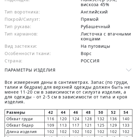
вискоза 45%
Тип воротника:
Английский
Покрой/Силуэт:
Прямой
Тип рукава:
Рубашечный
Тип карманов:
Листочка с втачными
концами
Вид застежки:
На пуговицы
Особенности ткани:
Ворс
Страна:
РОССИЯ
ПАРАМЕТРЫ ИЗДЕЛИЯ
Все измерения даны в сантиметрах. Запас (по груди,
талии и бедрам) для верхней одежды должен быть не
менее 11-20 см в зависимости от силуэта изделия, а
для одежды - от 2-5 см в зависимости от типа и кроя
изделия.
Размеры
42
44
46
48
50
52
54
Обхват груди
116
120
124
128
132
136
140
Обхват бедер
109
113
117
121
125
129
133
Длина изделия
102
102
102
102
102
102
102