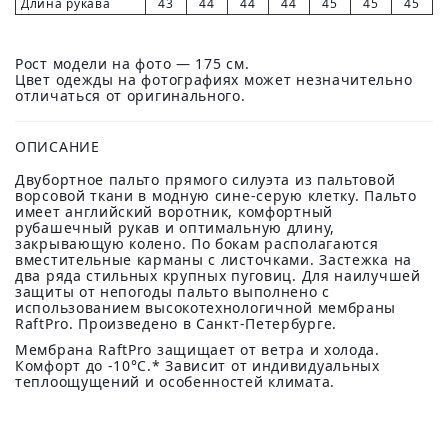
Длина рукава
43
44
44
44
45
45
45
Рост модели на фото — 175 см.
Цвет одежды на фотографиях может незначительно
отличаться от оригинального.
ОПИСАНИЕ
Двубортное пальто прямого силуэта из пальтовой
ворсовой ткани в модную сине-серую клетку. Пальто
имеет английский воротник, комфортный
рубашечный рукав и оптимальную длину,
закрывающую колено. По бокам располагаются
вместительные карманы с листочками. Застежка на
два ряда стильных крупных пуговиц. Для наилучшей
защиты от непогоды пальто выполнено с
использованием высокотехнологичной мембраны
RaftPro. Произведено в Санкт-Петербурге.
Мембрана RaftPro защищает от ветра и холода.
Комфорт до -10°C.* Зависит от индивидуальных
теплоощущений и особенностей климата.