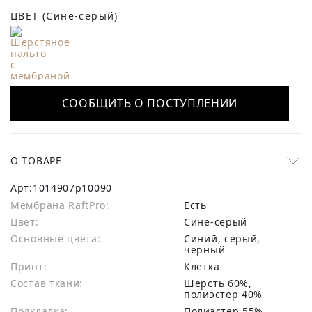
ЦВЕТ
(Сине-серый)
СООБЩИТЬ О ПОСТУПЛЕНИИ
О ТОВАРЕ
Арт:
1014907p10090
Мембрана RaftPro:
есть
Цвет:
Сине-серый
Основные цвета:
синий, серый,
черный
Принт:
Клетка
Состав ткани:
шерсть 60%,
полиэстер 40%
Подкладка:
Полиэстер 55%,