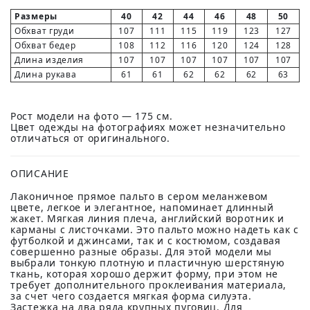
Размеры
40
42
44
46
48
50
Обхват груди
107
111
115
119
123
127
Обхват бедер
108
112
116
120
124
128
Длина изделия
107
107
107
107
107
107
Длина рукава
61
61
62
62
62
63
Рост модели на фото — 175 см.
Цвет одежды на фотографиях может незначительно
отличаться от оригинального.
ОПИСАНИЕ
Лаконичное прямое пальто в сером меланжевом
цвете, легкое и элегантное, напоминает длинный
жакет. Мягкая линия плеча, английский воротник и
карманы с листочками. Это пальто можно надеть как с
футболкой и джинсами, так и с костюмом, создавая
совершенно разные образы. Для этой модели мы
выбрали тонкую плотную и пластичную шерстяную
ткань, которая хорошо держит форму, при этом не
требует дополнительного проклеивания материала,
за счет чего создается мягкая форма силуэта.
Застежка на два ряда крупных пуговиц. Для