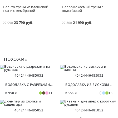
Пальто-тренч из плащевой
Непромокаемый тренч с
ткани с мембраной
подстёжкой
23 790 руб.
21 990 руб.
27 990
27 500
ПОХОЖИЕ
40
42
44
46
48
50
52
40
42
44
46
48
50
52
ВОДОЛАЗКА С РАЗРЕЗАМИ НА РУКАВАХ
ВОДОЛАЗКА ИЗ ВИСКОЗЫ И ХЛОПКА
6 990 ₽
+1
6 990 ₽
+3
40
42
44
46
48
50
52
40
42
44
46
48
50
52