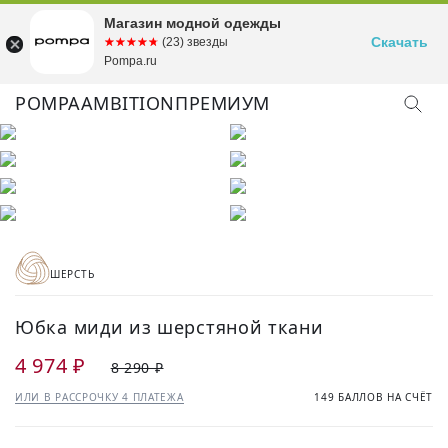
Магазин модной одежды
Скачать
☆☆☆☆☆
★★★★★
(23) звезды
Pompa.ru
POMPA
AMBITION
ПРЕМИУМ
ШЕРСТЬ
Юбка миди из шерстяной ткани
4 974 ₽
8 290 ₽
ИЛИ В РАССРОЧКУ 4 ПЛАТЕЖА
149 БАЛЛОВ НА СЧЁТ