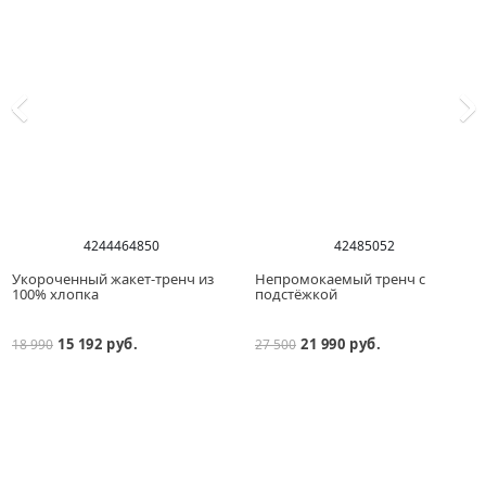
42
44
46
48
50
42
48
50
52
Укороченный жакет-тренч из
Непромокаемый тренч с
100% хлопка
подстёжкой
15 192 руб.
21 990 руб.
18 990
27 500