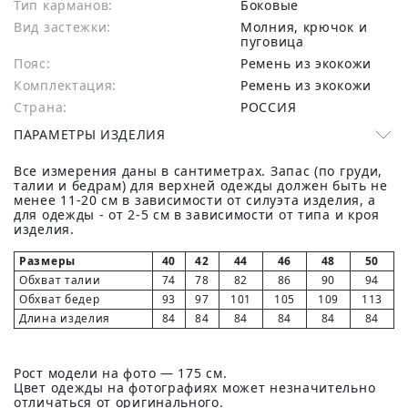
Тип карманов:
Боковые
Вид застежки:
Молния, крючок и
пуговица
Пояс:
Ремень из экокожи
Комплектация:
Ремень из экокожи
Страна:
РОССИЯ
ПАРАМЕТРЫ ИЗДЕЛИЯ
Все измерения даны в сантиметрах. Запас (по груди,
талии и бедрам) для верхней одежды должен быть не
менее 11-20 см в зависимости от силуэта изделия, а
для одежды - от 2-5 см в зависимости от типа и кроя
изделия.
Размеры
40
42
44
46
48
50
Обхват талии
74
78
82
86
90
94
Обхват бедер
93
97
101
105
109
113
Длина изделия
84
84
84
84
84
84
Рост модели на фото — 175 см.
Цвет одежды на фотографиях может незначительно
отличаться от оригинального.