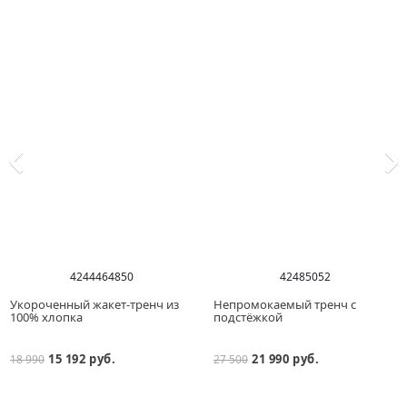
42
44
46
48
50
42
48
50
52
Укороченный жакет-тренч из
Непромокаемый тренч с
100% хлопка
подстёжкой
15 192 руб.
21 990 руб.
18 990
27 500