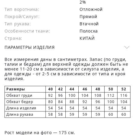
2%
Тип воротника:
Отложной
Покрой/Силуэт:
Прямой
Тип рукава:
Втачной
Особенности ткани:
Полоска
Страна:
КИТАЙ
ПАРАМЕТРЫ ИЗДЕЛИЯ
Все измерения даны в сантиметрах. Запас (по груди,
талии и бедрам) для верхней одежды должен быть не
менее 11-20 см в зависимости от силуэта изделия, а
для одежды - от 2-5 см в зависимости от типа и кроя
изделия.
Размеры
40
42
44
46
48
50
52
Обхват груди
92
96
100
104
108
112
116
Обхват бедер
80
84
88
92
96
100
104
Длина изделия
54
54
54
54
54
54
54
Длина рукава
58
58
59
59
59
60
60
Рост модели на фото — 175 см.