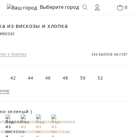
Выберите город
0
ка из вискозы и хлопка
7KN0343
ЧКУ 4 ПЛАТЕЖА
350 БАЛЛОВ НА СЧЁТ
42
44
46
48
50
52
МЕРОВ
(Темно-зеленый )