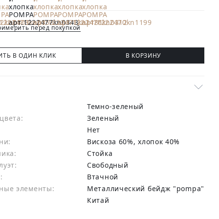
имерить перед покупкой
ИТЬ В ОДИН КЛИК
В КОРЗИНУ
Темно-зеленый
цвета:
зеленый
Нет
ни:
вискоза 60%, хлопок 40%
ника:
Стойка
луэт:
Свободный
:
Втачной
ные элементы:
Металлический бейдж "pompa"
Китай