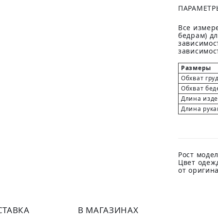
ПАРАМЕТР
Все измере
бедрам) д
зависимост
зависимост
Размеры
Обхват гру
Обхват бед
Длина изд
Длина рука
Рост модел
Цвет одеж
от оригин
СТАВКА
В МАГАЗИНАХ