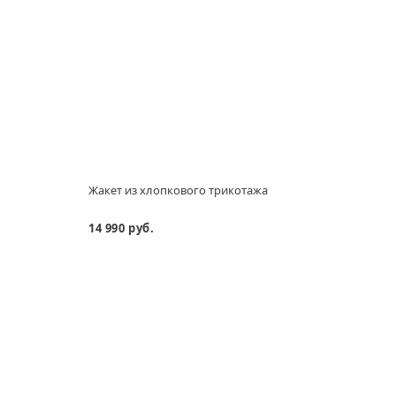
Жакет из хлопкового трикотажа
Брюк
14 990 руб.
9 690