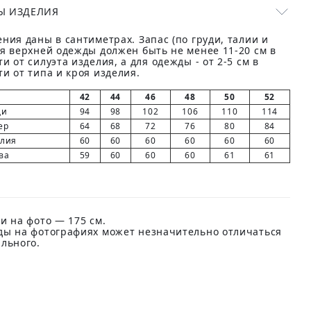
Ы ИЗДЕЛИЯ
ния даны в сантиметрах. Запас (по груди, талии и
ля верхней одежды должен быть не менее 11-20 см в
и от силуэта изделия, а для одежды - от 2-5 см в
и от типа и кроя изделия.
42
44
46
48
50
52
ди
94
98
102
106
110
114
ер
64
68
72
76
80
84
елия
60
60
60
60
60
60
ва
59
60
60
60
61
61
и на фото — 175 см.
ды на фотографиях может незначительно отличаться
ального.