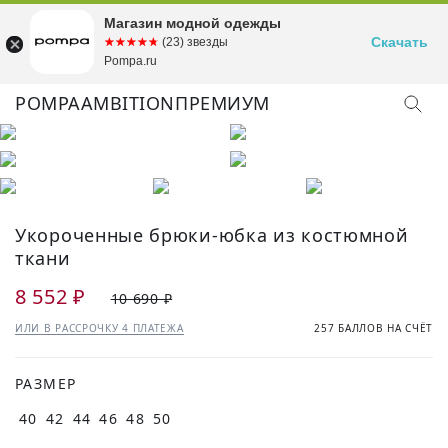
Магазин модной одежды
Скачать
☆☆☆☆☆
★★★★★
(23) звезды
Pompa.ru
POMPA
AMBITION
ПРЕМИУМ
Укороченные брюки-юбка из костюмной
ткани
8 552 ₽
10 690 ₽
ИЛИ В РАССРОЧКУ 4 ПЛАТЕЖА
257 БАЛЛОВ НА СЧЁТ
РАЗМЕР
40
42
44
46
48
50