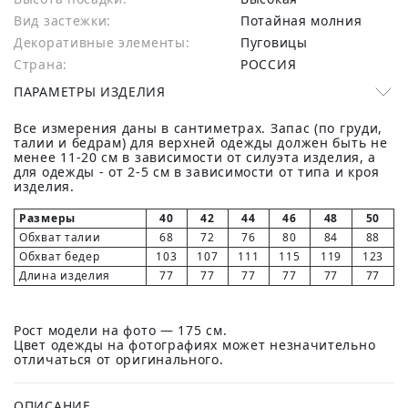
Вид застежки:
Потайная молния
Декоративные элементы:
Пуговицы
Страна:
РОССИЯ
ПАРАМЕТРЫ ИЗДЕЛИЯ
Все измерения даны в сантиметрах. Запас (по груди,
талии и бедрам) для верхней одежды должен быть не
менее 11-20 см в зависимости от силуэта изделия, а
для одежды - от 2-5 см в зависимости от типа и кроя
изделия.
Размеры
40
42
44
46
48
50
Обхват талии
68
72
76
80
84
88
Обхват бедер
103
107
111
115
119
123
Длина изделия
77
77
77
77
77
77
Рост модели на фото — 175 см.
Цвет одежды на фотографиях может незначительно
отличаться от оригинального.
ОПИСАНИЕ