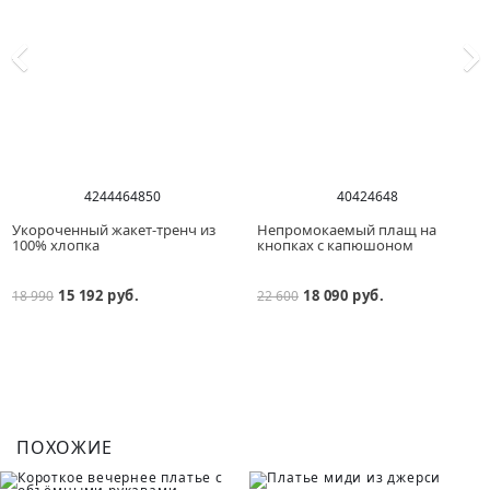
42
44
46
48
50
40
42
46
48
Укороченный жакет-тренч из
Непромокаемый плащ на
100% хлопка
кнопках с капюшоном
15 192 руб.
18 090 руб.
18 990
22 600
ПОХОЖИЕ