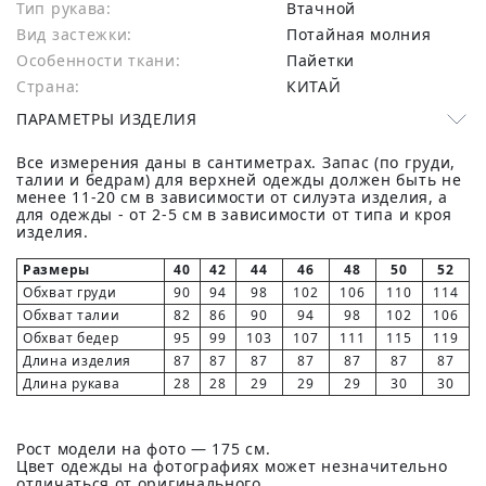
Тип рукава:
Втачной
Вид застежки:
Потайная молния
Особенности ткани:
Пайетки
Страна:
КИТАЙ
ПАРАМЕТРЫ ИЗДЕЛИЯ
Все измерения даны в сантиметрах. Запас (по груди,
талии и бедрам) для верхней одежды должен быть не
менее 11-20 см в зависимости от силуэта изделия, а
для одежды - от 2-5 см в зависимости от типа и кроя
изделия.
Размеры
40
42
44
46
48
50
52
Обхват груди
90
94
98
102
106
110
114
Обхват талии
82
86
90
94
98
102
106
Обхват бедер
95
99
103
107
111
115
119
Длина изделия
87
87
87
87
87
87
87
Длина рукава
28
28
29
29
29
30
30
Рост модели на фото — 175 см.
Цвет одежды на фотографиях может незначительно
отличаться от оригинального.