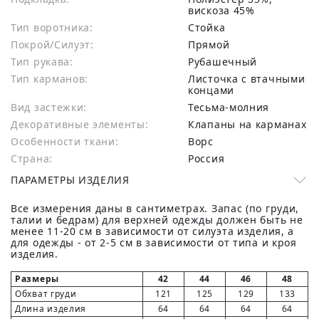
вискоза 45%
Тип воротника:
Стойка
Покрой/Силуэт:
Прямой
Тип рукава:
Рубашечный
Тип карманов:
Листочка с втачными
концами
Вид застежки:
Тесьма-молния
Декоративные элементы:
Клапаны на карманах
Особенности ткани:
Ворс
Страна:
Россия
ПАРАМЕТРЫ ИЗДЕЛИЯ
Все измерения даны в сантиметрах. Запас (по груди,
талии и бедрам) для верхней одежды должен быть не
менее 11-20 см в зависимости от силуэта изделия, а
для одежды - от 2-5 см в зависимости от типа и кроя
изделия.
Размеры
42
44
46
48
Обхват груди
121
125
129
133
Длина изделия
64
64
64
64