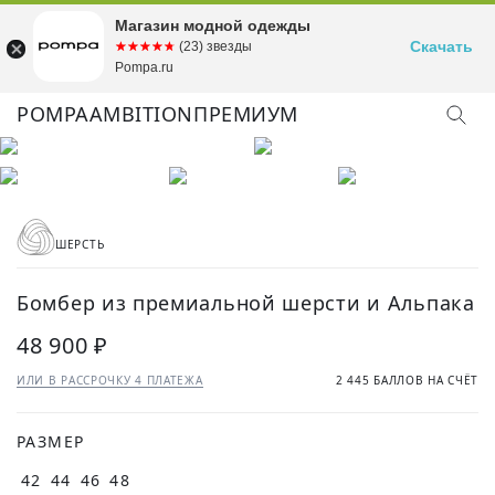
Магазин модной одежды
Скачать
☆☆☆☆☆
★★★★★
(23) звезды
Pompa.ru
POMPA
AMBITION
ПРЕМИУМ
ШЕРСТЬ
Бомбер из премиальной шерсти и Альпака
48 900 ₽
ИЛИ В РАССРОЧКУ 4 ПЛАТЕЖА
2 445 БАЛЛОВ НА СЧЁТ
РАЗМЕР
42
44
46
48