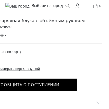
Выберите город
0
нарядная блуза с объёмным рукавом
2NY0590
ичии
(Мультиколор )
имерить перед покупкой
СООБЩИТЬ О ПОСТУПЛЕНИИ