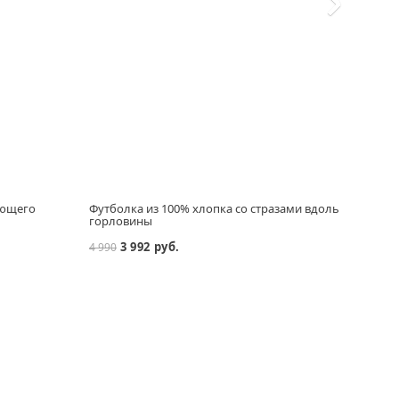
ающего
Футболка из 100% хлопка со стразами вдоль
Топ и
горловины
стра
3 992 руб.
4 990
4 990