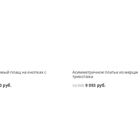
мый плащ на кнопках с
Асимметричное платье из мерц
м
трикотажа
0 руб.
9 093 руб.
12 990