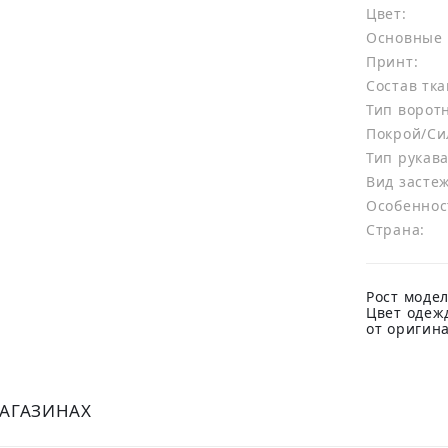
Цвет:
Основные 
Принт:
Состав тка
Тип ворот
Покрой/Си
Тип рукава
Вид засте
Особеннос
Страна:
Рост модел
Цвет одеж
от оригин
МАГАЗИНАХ