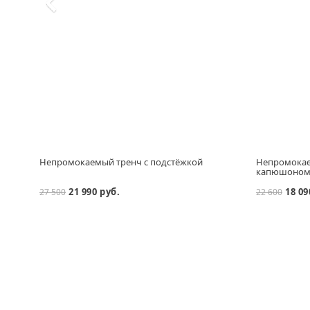
Непромокаемый тренч с подстёжкой
Непромокае
капюшоно
21 990 руб.
18 09
27 500
22 600