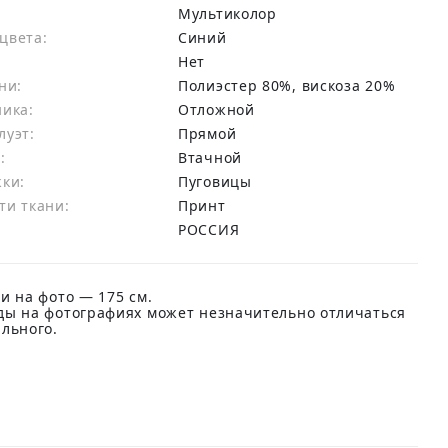
Мультиколор
цвета:
синий
Нет
ни:
полиэстер 80%, вискоза 20%
ника:
Отложной
луэт:
Прямой
:
Втачной
жки:
Пуговицы
ти ткани:
Принт
РОССИЯ
и на фото — 175 см.
ды на фотографиях может незначительно отличаться
ального.