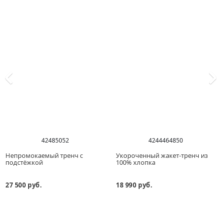
42
48
50
52
42
44
46
48
50
Непромокаемый тренч с
Укороченный жакет-тренч из
подстёжкой
100% хлопка
27 500 руб.
18 990 руб.