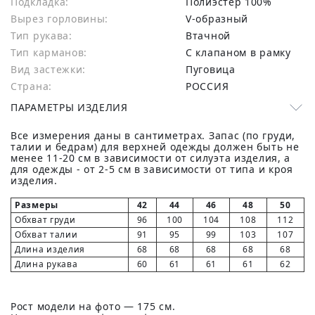
Подкладка:
Полиэстер 100%
Вырез горловины:
V-образный
Тип рукава:
Втачной
Тип карманов:
С клапаном в рамку
Вид застежки:
Пуговица
Страна:
РОССИЯ
ПАРАМЕТРЫ ИЗДЕЛИЯ
Все измерения даны в сантиметрах. Запас (по груди,
талии и бедрам) для верхней одежды должен быть не
менее 11-20 см в зависимости от силуэта изделия, а
для одежды - от 2-5 см в зависимости от типа и кроя
изделия.
Размеры
42
44
46
48
50
Обхват груди
96
100
104
108
112
Обхват талии
91
95
99
103
107
Длина изделия
68
68
68
68
68
Длина рукава
60
61
61
61
62
Рост модели на фото — 175 см.