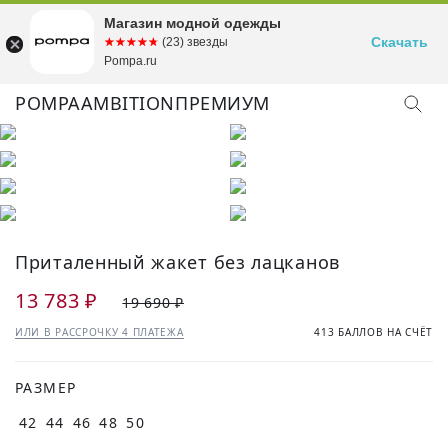
Магазин модной одежды
Скачать
☆☆☆☆☆
★★★★★
(23) звезды
Pompa.ru
POMPA
AMBITION
ПРЕМИУМ
Приталенный жакет без лацканов
13 783 ₽
19 690 ₽
ИЛИ В РАССРОЧКУ 4 ПЛАТЕЖА
413 БАЛЛОВ НА СЧЁТ
РАЗМЕР
42
44
46
48
50