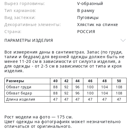
Вырез горловины:
V-образный
Тип карманов:
В рамку
Вид застежки:
Пуговицы
Декоративные элементы:
Хлястик на спинке
Страна:
РОССИЯ
ПАРАМЕТРЫ ИЗДЕЛИЯ
Все измерения даны в сантиметрах. Запас (по груди,
талии и бедрам) для верхней одежды должен быть не
менее 11-20 см в зависимости от силуэта изделия, а
для одежды - от 2-5 см в зависимости от типа и кроя
изделия.
Размеры
40
42
44
46
48
50
Обхват груди
88
92
96
100
104
108
Обхват бедер
88
92
96
100
104
108
Длина изделия
47
47
47
47
47
47
Рост модели на фото — 175 см.
Цвет одежды на фотографиях может незначительно
отличаться от оригинального.