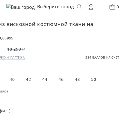
Выберите город
0
из вискозной костюмной ткани на
0QL0995
₽
18 290 ₽
ЧКУ 4 ПЛАТЕЖА
384 БАЛЛОВ НА СЧЁТ
40
42
44
46
48
50
МЕРОВ
(Графит )