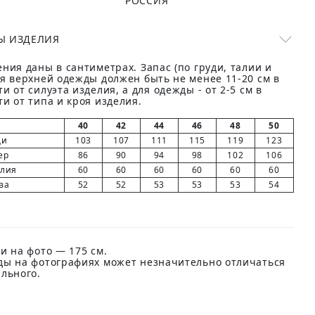
РОССИЯ
Ы ИЗДЕЛИЯ
ния даны в сантиметрах. Запас (по груди, талии и
ля верхней одежды должен быть не менее 11-20 см в
и от силуэта изделия, а для одежды - от 2-5 см в
и от типа и кроя изделия.
40
42
44
46
48
50
ди
103
107
111
115
119
123
ер
86
90
94
98
102
106
елия
60
60
60
60
60
60
ва
52
52
53
53
53
54
и на фото — 175 см.
ды на фотографиях может незначительно отличаться
ального.