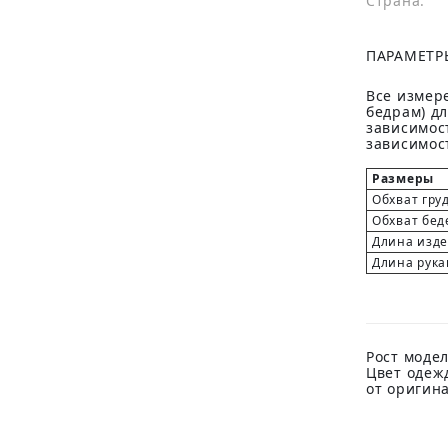
Страна:
ПАРАМЕТР
Все измере
бедрам) д
зависимост
зависимост
Размеры
Обхват гру
Обхват бед
Длина изд
Длина рука
Рост модел
Цвет одеж
от оригин