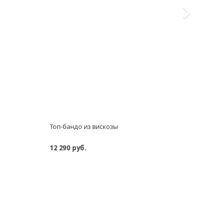
Топ-бандо из вискозы
Топ-б
12 290 руб.
15 69