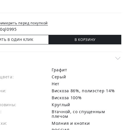
имерить перед покупкой
ИТЬ В ОДИН КЛИК
В КОРЗИНУ
Графит
цвета:
серый
Нет
ни:
вискоза 86%, полиэстер 14%
:
Вискоза 100%
ловины:
Круглый
:
Втачной, со спущенным
плечом
жки:
Молния и кнопки