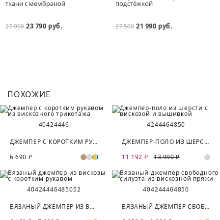
ткани с мембраной
подстёжкой
23 790 руб.
21 990 руб.
27 990
27 500
ПОХОЖИЕ
40
42
44
46
42
44
46
48
50
ДЖЕМПЕР С КОРОТКИМ РУКАВОМ ИЗ ВИСКОЗНОГО ТРИКОТАЖА
ДЖЕМПЕР-ПОЛО ИЗ ШЕРСТИ С ВИСКОЗОЙ И ВЫШИВКОЙ
6 690 ₽
11 192 ₽
13 990 ₽
40
42
44
46
48
50
52
40
42
44
46
48
50
ВЯЗАНЫЙ ДЖЕМПЕР ИЗ ВИСКОЗЫ С КОРОТКИМ РУКАВОМ
ВЯЗАНЫЙ ДЖЕМПЕР СВОБОДНОГО СИЛУЭТА ИЗ ВИСКОЗНОЙ ПРЯЖИ