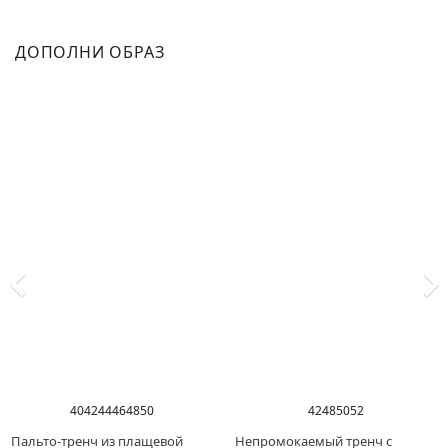
ДОПОЛНИ ОБРАЗ
40
42
44
46
48
50
42
48
50
52
Пальто-тренч из плащевой
Непромокаемый тренч с