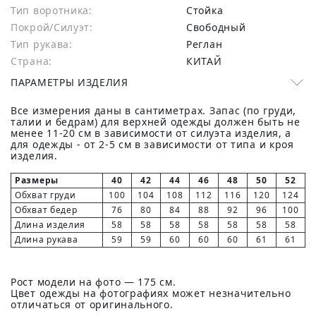
Тип воротника:
Стойка
Покрой/Силуэт:
Свободный
Тип рукава:
Реглан
Страна:
КИТАЙ
ПАРАМЕТРЫ ИЗДЕЛИЯ
Все измерения даны в сантиметрах. Запас (по груди,
талии и бедрам) для верхней одежды должен быть не
менее 11-20 см в зависимости от силуэта изделия, а
для одежды - от 2-5 см в зависимости от типа и кроя
изделия.
Размеры
40
42
44
46
48
50
52
Обхват груди
100
104
108
112
116
120
124
Обхват бедер
76
80
84
88
92
96
100
Длина изделия
58
58
58
58
58
58
58
Длина рукава
59
59
60
60
60
61
61
Рост модели на фото — 175 см.
Цвет одежды на фотографиях может незначительно
отличаться от оригинального.