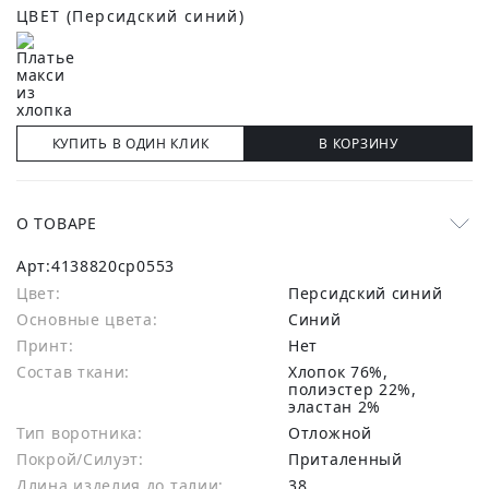
ЦВЕТ
(Персидский синий)
КУПИТЬ В ОДИН КЛИК
В КОРЗИНУ
О ТОВАРЕ
Арт:
4138820cp0553
Цвет:
Персидский синий
Основные цвета:
синий
Принт:
Нет
Состав ткани:
хлопок 76%,
полиэстер 22%,
эластан 2%
Тип воротника:
Отложной
Покрой/Силуэт:
Приталенный
Длина изделия до талии:
38