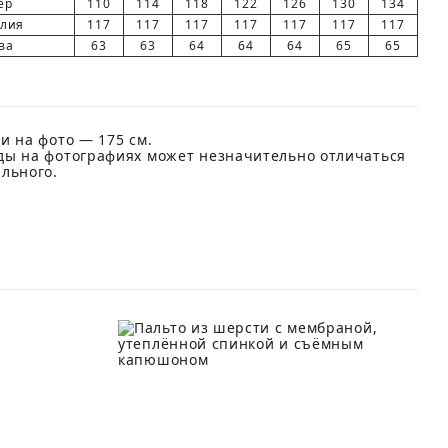
ер
110
114
118
122
126
130
134
елия
117
117
117
117
117
117
117
ва
63
63
64
64
64
65
65
и на фото — 175 см.
ды на фотографиях может незначительно отличаться
ального.