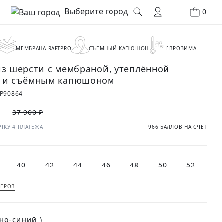
Выберите город
0
МЕМБРАНА RAFTPRO
СЪЕМНЫЙ КАПЮШОН
ЕВРОЗИМА
из шерсти с мембраной, утеплённой
 и съёмным капюшоном
P90864
₽
37 900 ₽
ЧКУ 4 ПЛАТЕЖА
966 БАЛЛОВ НА СЧЁТ
40
42
44
46
48
50
52
МЕРОВ
(Темно-синий )