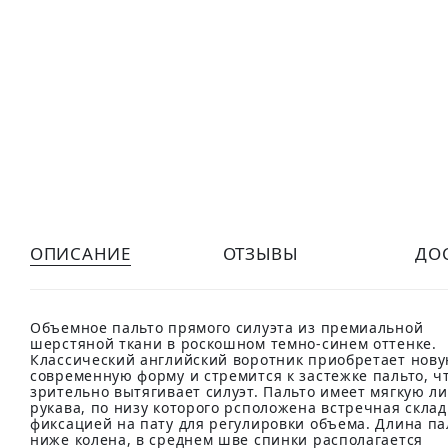
ОПИСАНИЕ
ОТЗЫВЫ
ДО
Объемное пальто прямого силуэта из премиальной
шерстяной ткани в роскошном темно-синем оттенке.
Классический английский воротник приобретает нов
современную форму и стремится к застежке пальто, ч
зрительно вытягивает силуэт. Пальто имеет мягкую л
рукава, по низу которого рсположена встречная склад
фиксацией на пату для регулировки объема. Длина па
ниже колена, в среднем шве спинки располагается