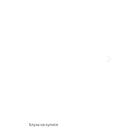
Блуза на кулисе
Зауж
шерс