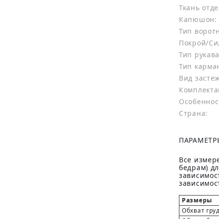
Ткань отде
Капюшон:
Тип ворот
Покрой/Си
Тип рукава
Тип карма
Вид засте
Комплекта
Особеннос
Страна:
ПАРАМЕТР
Все измере
бедрам) д
зависимост
зависимост
Размеры
Обхват гру