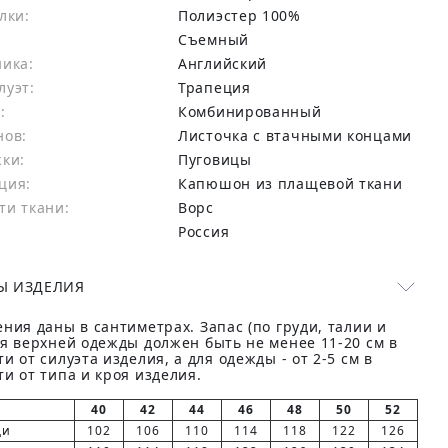
лки:
Полиэстер 100%
Съемный
ника:
Английский
луэт:
Трапеция
:
Комбинированный
нов:
Листочка с втачными концами
жки:
Пуговицы
ция:
Капюшон из плащевой ткани
ти ткани:
Ворс
Россия
Ы ИЗДЕЛИЯ
ния даны в сантиметрах. Запас (по груди, талии и
ля верхней одежды должен быть не менее 11-20 см в
и от силуэта изделия, а для одежды - от 2-5 см в
и от типа и кроя изделия.
40
42
44
46
48
50
52
ди
102
106
110
114
118
122
126