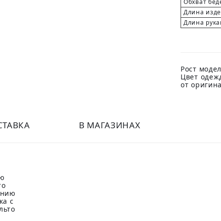
Обхват бед
Длина изд
Длина рука
Рост модел
Цвет одеж
от оригин
СТАВКА
В МАГАЗИНАХ
ую
то
инию
ка с
льто