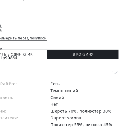
имерить перед покупкой
ИТЬ В ОДИН КЛИК
В КОРЗИНУ
RaftPro:
есть
Темно-синий
цвета:
синий
Нет
ни:
шерсть 70%, полиэстер 30%
плителя:
Dupont sorona
:
Полиэстер 55%, вискоза 45%