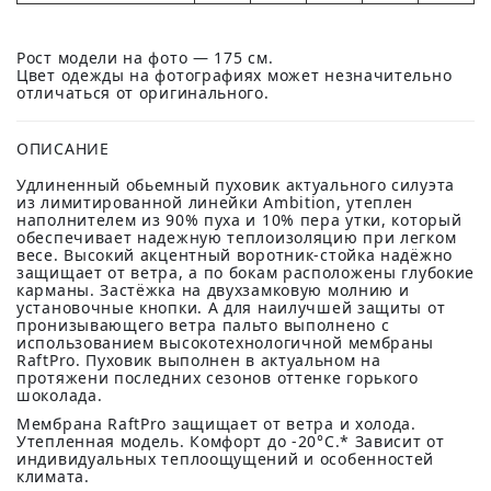
Рост модели на фото — 175 см.
Цвет одежды на фотографиях может незначительно
отличаться от оригинального.
ОПИСАНИЕ
Удлиненный обьемный пуховик актуального силуэта
из лимитированной линейки Ambition, утеплен
наполнителем из 90% пуха и 10% пера утки, который
обеспечивает надежную теплоизоляцию при легком
весе. Высокий акцентный воротник-стойка надёжно
защищает от ветра, а по бокам расположены глубокие
карманы. Застёжка на двухзамковую молнию и
установочные кнопки. А для наилучшей защиты от
пронизывающего ветра пальто выполнено с
использованием высокотехнологичной мембраны
RaftPro. Пуховик выполнен в актуальном на
протяжени последних сезонов оттенке горького
шоколада.
Мембрана RaftPro защищает от ветра и холода.
Утепленная модель. Комфорт до -20°C.* Зависит от
индивидуальных теплоощущений и особенностей
климата.