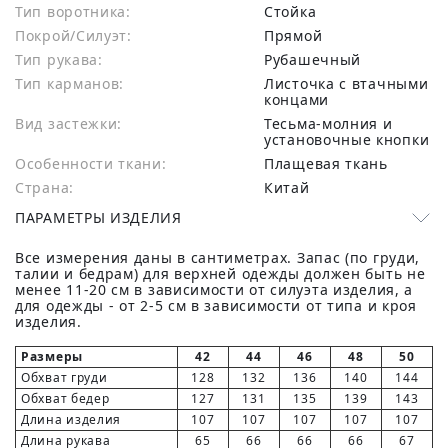
Тип воротника:
Стойка
Покрой/Силуэт:
Прямой
Тип рукава:
Рубашечный
Тип карманов:
Листочка с втачными
концами
Вид застежки:
Тесьма-молния и
установочные кнопки
Особенности ткани:
Плащевая ткань
Страна:
Китай
ПАРАМЕТРЫ ИЗДЕЛИЯ
Все измерения даны в сантиметрах. Запас (по груди,
талии и бедрам) для верхней одежды должен быть не
менее 11-20 см в зависимости от силуэта изделия, а
для одежды - от 2-5 см в зависимости от типа и кроя
изделия.
Размеры
42
44
46
48
50
Обхват груди
128
132
136
140
144
Обхват бедер
127
131
135
139
143
Длина изделия
107
107
107
107
107
Длина рукава
65
66
66
66
67