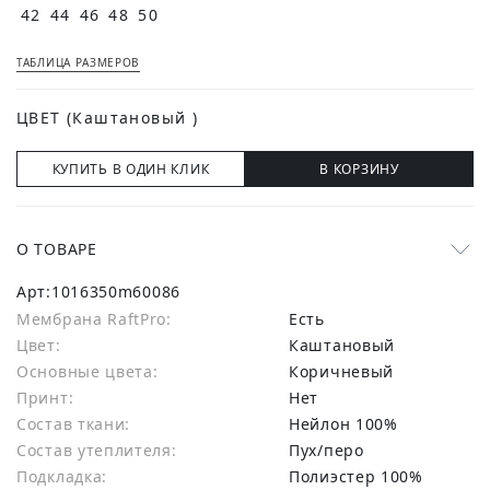
42
44
46
48
50
ТАБЛИЦА РАЗМЕРОВ
ЦВЕТ
(Каштановый )
КУПИТЬ В ОДИН КЛИК
В КОРЗИНУ
О ТОВАРЕ
Арт:
1016350m60086
Мембрана RaftPro:
есть
Цвет:
Каштановый
Основные цвета:
коричневый
Принт:
Нет
Состав ткани:
нейлон 100%
Состав утеплителя:
Пух/перо
Подкладка:
Полиэстер 100%