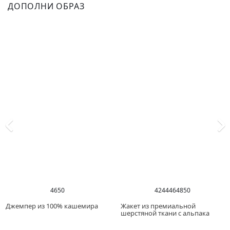
ДОПОЛНИ ОБРАЗ
46
50
42
44
46
48
50
Джемпер из 100% кашемира
Жакет из премиальной
шерстяной ткани с альпака