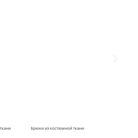
ткани
Брюки из костюмной ткани
Жаке