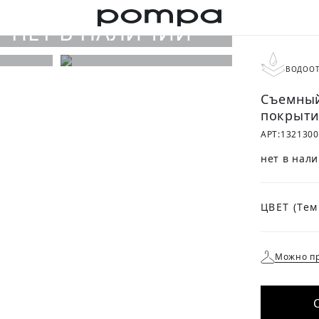
ВОДООТ
Съемный
покрыт
АРТ:
1321300
нет в нал
ЦВЕТ
Можно пр