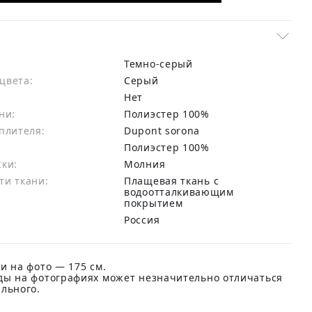
Темно-серый
цвета:
серый
Нет
ни:
полиэстер 100%
плителя:
Dupont sorona
:
Полиэстер 100%
жки:
Молния
ти ткани:
Плащевая ткань с
водоотталкивающим
покрытием
Россия
и на фото — 175 см.
ды на фотографиях может незначительно отличаться
ального.